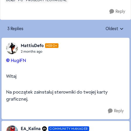
BŁĄD
PC
PROBLEMY TECHNICZNE
Reply
3 Replies
Oldest
Replies sorte
MattiuDefo
HERO+
2 months ago
HugiFN​
Witaj
Na początek zainstaluj sterowniki do twojej karty
graficznej.
Reply
EA_Kalina
COMMUNITY MANAGER