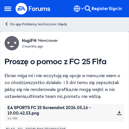
Skip to content
Register
Sign In
Open Side Menu
EA app Problemy techniczne i błędy
Forum Discussion
HugiFN
Newcomer
2 months ago
Proszę o pomoc z FC 25 Fifa
Ekran miga mi i nie wczytują się opcje w menu,nie wiem o
co chodzi,wszystko działało i 3 dni temu się zepsuło,tak
jakby się nie renderowała grafika,nie mogę wejść w nic
ustawienia,ultimate team nic,porostu nie widzę.
EA SPORTS FC 25 Screenshot 2026.05.16 -
19.00.42.53.png
14 MB