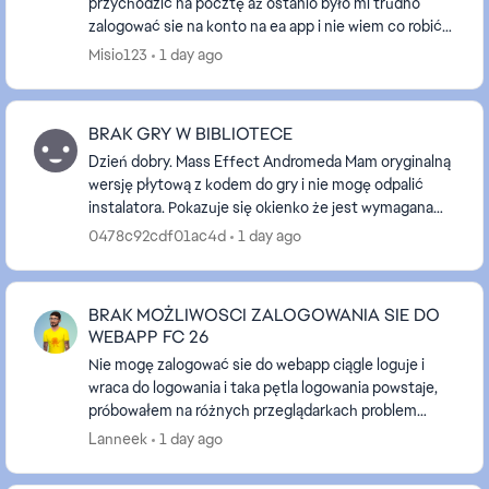
przychodzić na pocztę aż ostanio było mi trudno
zalogować sie na konto na ea app i nie wiem co robić
nawet nazwy nie moge zmienić bo muszę potwierdzi...
Misio123
1 day ago
BRAK GRY W BIBLIOTECE
Dzień dobry. Mass Effect Andromeda Mam oryginalną
wersję płytową z kodem do gry i nie mogę odpalić
instalatora. Pokazuje się okienko że jest wymagana
aplikacja origin z kodem błędu 14:1. Po zainsta...
0478c92cdf01ac4d
1 day ago
BRAK MOŻLIWOSCI ZALOGOWANIA SIE DO
WEBAPP FC 26
Nie mogę zalogować sie do webapp ciągle loguje i
wraca do logowania i taka pętla logowania powstaje,
próbowałem na różnych przeglądarkach problem
ciągle się powtarza tak samo w trybie incognito,
Lanneek
1 day ago
wróc...