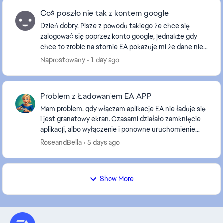
Coś poszło nie tak z kontem google
Dzień dobry, Pisze z powodu takiego że chce się
zalogować się poprzez konto google, jednakże gdy
chce to zrobic na stornie EA pokazuje mi że dane nie
zostały wpełni wprowadzone a potem "Coś poszło n...
Naprostowany
1 day ago
Problem z Ładowaniem EA APP
Mam problem, gdy włączam aplikacje EA nie ładuje się
i jest granatowy ekran. Czasami działało zamknięcie
aplikacji, albo wyłączenie i ponowne uruchomienie
komputera, by naprawiło się. Teraz nic nie p...
RoseandBella
5 days ago
Show More