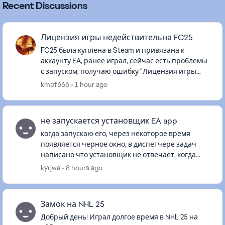
Recent Discussions
Лицензия игры недействительна FC25
FC25 была куплена в Steam и привязана к
аккаунту EA, ранее играл, сейчас есть проблемы
с запуском, получаю ошибку "Лицензия игры
недействительна". Кэш чистил, в автономном
kmpf666
1 hour ago
запускал, целостность файл...
не запускается установщик EA app
когда запускаю его, через некоторое время
появляется черное окно, в диспетчере задач
написано что установщик не отвечает, когда
тыкаю по окну он также не отвечает. началось
kyrjwa
8 hours ago
все с a way out, когда вп...
Замок на NHL 25
Добрый день! Играл долгое время в NHL 25 на