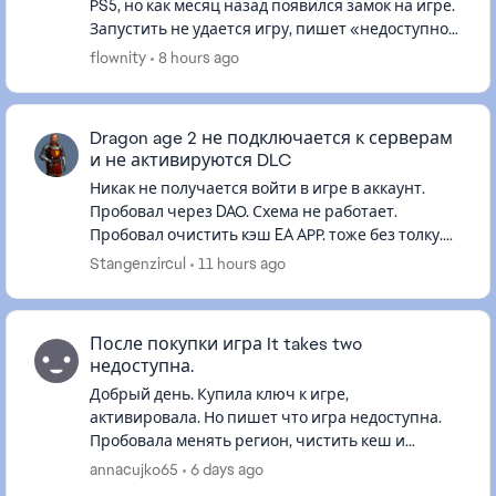
PS5, но как месяц назад появился замок на игре.
Запустить не удается игру, пишет «недоступно»
либо выдает ошибку «Вы не можете купить этот
flownity
8 hours ago
продукт по след...
Dragon age 2 не подключается к серверам
и не активируются DLC
Никак не получается войти в игре в аккаунт.
Пробовал через DAO. Схема не работает.
Пробовал очистить кэш EA APP. тоже без толку.
Игра куплена и работает через EA со всеми DLC.
Stangenzircul
11 hours ago
Раньше такого не было...
После покупки игра It takes two
недоступна.
Добрый день. Купила ключ к игре,
активировала. Но пишет что игра недоступна.
Пробовала менять регион, чистить кеш и
перезагружать компьютер. Ничего не помогает.
annacujko65
6 days ago
Подскажите, что можно сделать?! изнач...