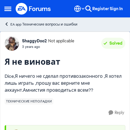
Skip to content
Register
Sign In
Open Side Menu
EA app Технические вопросы и ошибки
Forum Discussion
ShaggyDoo2
Not applicable
Solved
3 years ago
Я не виноват
Dice,Я ничего не сделал противозаконного ,Я хотел
лишь играть ,прошу вас верните мне
аккаунт.Амнистия проводиться всем??
ТЕХНИЧЕСКИЕ НЕПОЛАДКИ
Reply