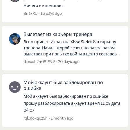
Ничего не помогает
SnaxRU
13 days ago
Вылетает из карьеры тренера
Всем привет. Играю на Xbox Series S в карьеру
тренера. Начал второй сезон, но раз за разом
вылетает при попытке войти в центр составов
или сделать трансферы. Как решить эту
dimash24091999
20 days ago
проблему? Обидно, месяц иг...
Мой аккаунт был заблокирован по
ошибке
Мой аккаунт был заблокирован по ошибке
прошу разблокировать аккаунт время 11.08 дата
04.07
rql1eokq625h
1 month ago