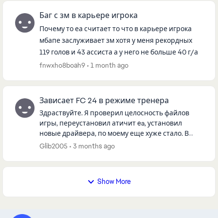
Баг с зм в карьере игрока
Почему то еа считает то что в карьере игрока
мбапе заслуживает зм хотя у меня рекордных
119 голов и 43 ассиста а у него не больше 40 г/а
fnwxho8boah9
1 month ago
Зависает FC 24 в режиме тренера
Здраствуйте. Я проверил целосность файлов
игры, переустановил атичит ea, установил
новые драйвера, по моему еще хуже стало. В
настройках игры все понизел до этого у меня
Glib2005
3 months ago
стояло с устоновки все на ма...
Show More