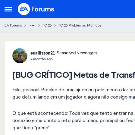
Skip to content
Open Side Menu
EA Forums
FC 25
FC 25 Problemas técnicos
Forum Discussion
euallisson21
Seasoned Newcomer
2 months ago
[BUG CRÍTICO] Metas de Transf
Fala, pessoal. Preciso de uma ajuda ou pelo menos dar 
que dei um lance em um jogador e agora não consigo mai
O que está acontecendo: Toda vez que tento entrar na a
conexão e me chuta direto para o menu principal ou fe
que ficou "preso".