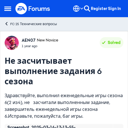
Skip to content
Register
Sign In
Open Side Menu
FC 25 Технические вопросы
Forum Discussion
AEN07
New Novice
Solved
1 year ago
Не засчитывает
выполнение задания 6
сезона
Здравствуйте, выполнил еженедельные игры сезона
6(2 из4), не засчитали выполненным задание,
завершитель еженедельной игры сезона
6.Исправьте, пожалуйста, баг игры.
Screenshot_2025-03-16-17-13-55-