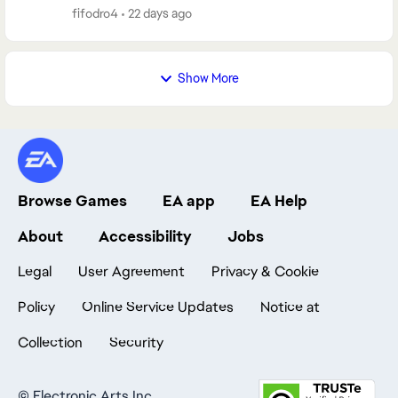
исправят баг,платформа ps5,на стиках игра без
fifodro4
22 days ago
замечаний ,но на них не играю
Show More
Browse Games
EA app
EA Help
About
Accessibility
Jobs
Legal
User Agreement
Privacy & Cookie
Policy
Online Service Updates
Notice at
Collection
Security
©
Electronic Arts Inc.