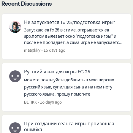
Recent Discussions
Не запускается fc 25,"подготовка игры"
Запускаю ea fc 25 в стиме, открывается ea
app,потом вылезает окно "подготовка игры" и
после не пропадает, а сама игра не запускается,
подскажите пожалуйста, что делать, буду очень
maapkky
15 days ago
признателен, множес...
Русский язык для игры FC 25
можете пожалуйста добавить в мою версию
русский язык, купил для сына а на нем нету
русского языка, прошу помогите
B1TIKK
16 days ago
При создании сеанса игры произошла
ошибка