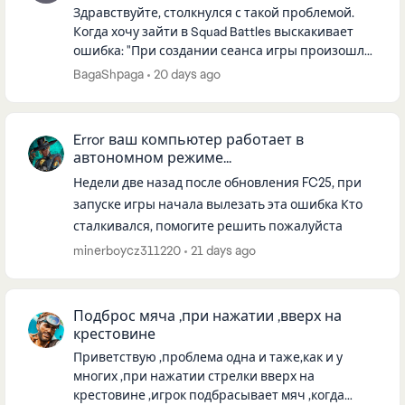
Здравствуйте, столкнулся с такой проблемой.
Когда хочу зайти в Squad Battles выскакивает
ошибка: "При создании сеанса игры произошла
ошибка. Попробуйте повторить позже". С
BagaShpaga
20 days ago
интернетом все хорошо, VPN...
Error ваш компьютер работает в
автономном режиме...
Недели две назад после обновления FC25, при
запуске игры начала вылезать эта ошибка Кто
сталкивался, помогите решить пожалуйста
minerboycz311220
21 days ago
Подброс мяча ,при нажатии ,вверх на
крестовине
Приветствую ,проблема одна и таже,как и у
многих ,при нажатии стрелки вверх на
крестовине ,игрок подбрасывает мяч ,когда