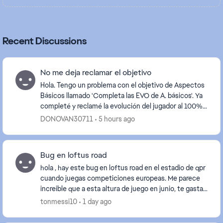
Recent Discussions
No me deja reclamar el objetivo
Hola. Tengo un problema con el objetivo de Aspectos
Básicos llamado 'Completa las EVO de A. básicos'. Ya
completé y reclamé la evolución del jugador al 100%
en mi plantilla, pero el botón de reclamar...
DONOVAN30711
5 hours ago
Bug en loftus road
hola , hay este bug en loftus road en el estadio de qpr
cuando juegas competiciones europeas. Me parece
increible que a esta altura de juego en junio, te gastas
80 euros y suceden este tipo de cosas....
tonmessi10
1 day ago