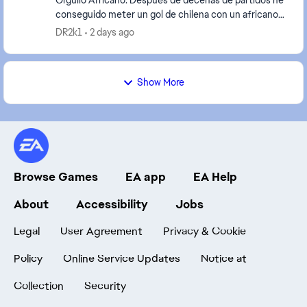
Orgullo Africano. Después de decenas de partidos he
conseguido meter un gol de chilena con un africano
con un equipo de 6 de África mínimo en partido...
DR2k1
2 days ago
Show More
Browse Games
EA app
EA Help
About
Accessibility
Jobs
Legal
User Agreement
Privacy & Cookie
Policy
Online Service Updates
Notice at
Collection
Security