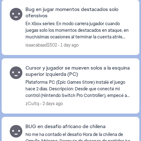
Bug en jugar momentos destacados solo
ofensivos
En Xbox series: En modo carrera jugador cuando
juegas solo los momentos destacados en ataque, en
muchísimas ocasiones al terminar la cuenta atrás
cuando vas a recibir el pase, el balón sale despedido...
isaacabaad2302
1 day ago
Cursor y jugador se mueven solos a la esquina
superior izquierda (PC)
Plataforma: PC (Epic Games Store) Instalé el juego
hace 2 días. Descripción: Desde que conecté mi
control (Nintendo Switch Pro Controller), empecé a
notar que el cursor del mouse desaparece y reapare...
zCuitq
2 days ago
BUG en desafío africano de chilena
No me ha contado el desafío Hora de la chilena de