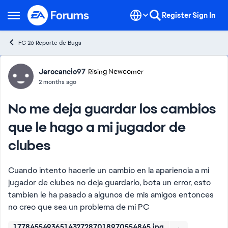
Skip to content
Register
Sign In
Open Side Menu
FC 26 Reporte de Bugs
Forum Discussion
Jerocancio97
Rising Newcomer
2 months ago
No me deja guardar los cambios
que le hago a mi jugador de
clubes
Cuando intento hacerle un cambio en la apariencia a mi
jugador de clubes no deja guardarlo, bota un error, esto
tambien le ha pasado a algunos de mis amigos entonces
no creo que sea un problema de mi PC
17784554936514327287018970554845.jpg