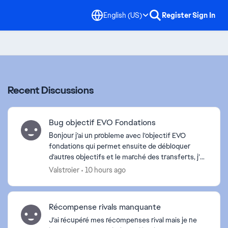
English (US)
Register
Sign In
Recent Discussions
Bug objectif EVO Fondations
Bonjour j’ai un probleme avec l’objectif EVO
fondations qui permet ensuite de débloquer
d’autres objectifs et le marché des transferts, j’aj
accompli l’objectif mais il ne s’affichait pas
Valstroier
10 hours ago
comme accom...
Récompense rivals manquante
J’ai récupéré mes récompenses rival mais je ne