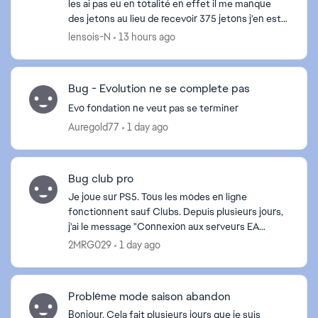
les ai pas eu en totalité en effet il me manque
des jetons au lieu de recevoir 375 jetons j’en est à
peine reçu 21 ! normal ? Comment les avoir ...
lensois-N
13 hours ago
Bug - Evolution ne se complete pas
Evo fondation ne veut pas se terminer
Auregold77
1 day ago
Bug club pro
Je joue sur PS5. Tous les modes en ligne
fonctionnent sauf Clubs. Depuis plusieurs jours,
j'ai le message "Connexion aux serveurs EA
impossible". J'ai redémarré la console, réinstallé le
2MRG029
1 day ago
jeu et testé...
Problème mode saison abandon
Bonjour, Cela fait plusieurs jours que je suis