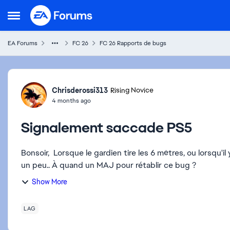
Skip to content
Open Side Menu
EA Forums
FC 26
FC 26 Rapports de bugs
Forum Discussion
Chrisderossi313
Rising Novice
4 months ago
Signalement saccade PS5
Bonsoir, Lorsque le gardien tire les 6 mètres, ou lorsqu'il y a un long ballon.. Ça devient un peu flou.. ça saccade
un peu.. À quand un MAJ pour rétablir ce bug ?
Show More
LAG