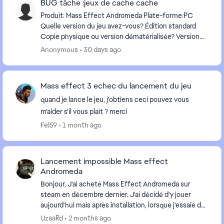
BUG tâche :jeux de cache cache
Produit: Mass Effect Andromeda Plate-forme:PC
Quelle version du jeu avez-vous? Édition standard
Copie physique ou version dématérialisée? Version
dématérialisée Résumez votre bug : BUG tâche :jeu...
Anonymous
30 days ago
Mass effect 3 echec du lancement du jeu
quand je lance le jeu, j'obtiens ceci pouvez vous
m'aider s'il vous plait ? merci
Fei59
1 month ago
Lancement impossible Mass effect
Andromeda
Bonjour, J'ai acheté Mass Effect Andromeda sur
steam en décembre dernier. J'ai décidé d'y jouer
aujourd'hui mais après installation, lorsque j'essaie de
lancer le jeu, que ce soit à partir de steam ...
UzaaRd
2 months ago