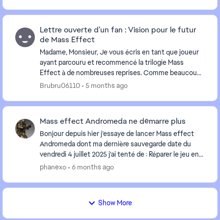
Lettre ouverte d’un fan : Vision pour le futur
de Mass Effect
Madame, Monsieur, Je vous écris en tant que joueur
ayant parcouru et recommencé la trilogie Mass
Effect à de nombreuses reprises. Comme beaucoup
d’autres fans, cette saga ne représente pas
Brubru06110
5 months ago
simplemen...
Mass effect Andromeda ne démarre plus
Bonjour depuis hier j’essaye de lancer Mass effect
Andromeda dont ma dernière sauvegarde date du
‎vendredi ‎4 ‎juillet ‎2025 j'ai tenté de : Réparer le jeu en
Francais Réparer le jeu en Angla...
phanexo
6 months ago
Show More