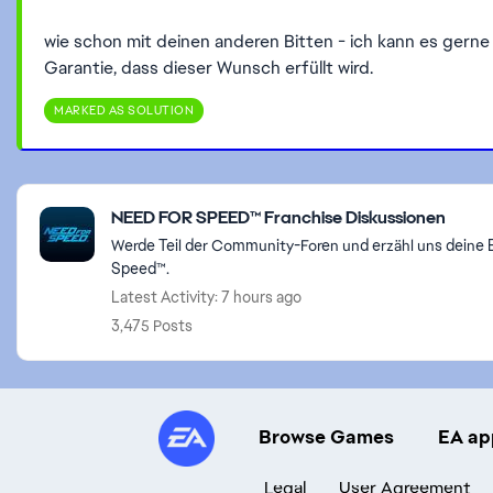
wie schon mit deinen anderen Bitten - ich kann es gerne 
Garantie, dass dieser Wunsch erfüllt wird.
MARKED AS SOLUTION
Featured Places
NEED FOR SPEED™ Franchise Diskussionen
Werde Teil der Community-Foren und erzähl uns deine 
Speed™.
Latest Activity: 7 hours ago
3,475 Posts
Browse Games
EA ap
Legal
User Agreement