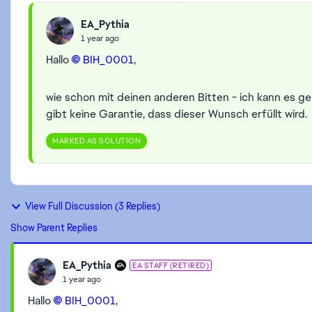
EA_Pythia
1 year ago
Hallo
BIH_0001
,
wie schon mit deinen anderen Bitten - ich kann es ger
gibt keine Garantie, dass dieser Wunsch erfüllt wird.
MARKED AS SOLUTION
View Full Discussion (3 Replies)
Show Parent Replies
EA_Pythia
EA STAFF (RETIRED)
1 year ago
Hallo
BIH_0001
,