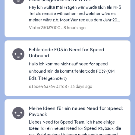
Hey ich wollte mal Fragen wer würde sich ein NFS
Teil als remake wünschen und welcher wäre es
meiner wäre z.b. Most Wanted aus dem Jahr 2005
weil die Atmosphäre und die Storyline selber
Victor23032000
8 hours ago
einfach so ei...
Fehlercode F03 in Need for Speed
Unbound
Hallo ich komme nicht auf need for speed
unbound rein da kommt fehlercode F03? (CM
Edit: Titel geändert)
613de46376401fc8
13 days ago
Meine Ideen für ein neues Need for Speed:
Payback
Liebes Need for Speed-Team, ich habe einige
Ideen für ein neues Need for Speed: Payback, die
das Spiel meiner Meinung nach noch spannender