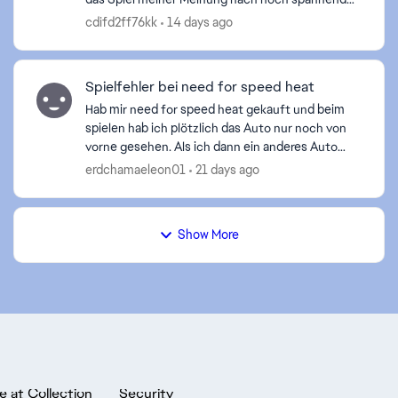
und realistischer machen könnten. Ich würde mir
cdifd2ff76kk
14 days ago
wünschen, ...
Spielfehler bei need for speed heat
Hab mir need for speed heat gekauft und beim
spielen hab ich plötzlich das Auto nur noch von
vorne gesehen. Als ich dann ein anderes Auto
gekauft hatte war der Fehler wieder weg. Wie
erdchamaeleon01
21 days ago
kann ich den Feh...
Show More
e at Collection
Security