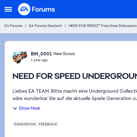
Skip to content
Open Side Menu
EA Forums
EA Forums Deutsch
NEED FOR SPEED™ Franchise Diskussio
Forum Discussion
BIH_0001
New Scout
1 year ago
NEED FOR SPEED UNDERGROU
Liebes EA TEAM, Bitte macht eine Underground Collection mit Underground 1+2. Es sind zeitlose Klassiker, es
wäre wunderbar Sie auf die aktuelle Spiele Generation zu
Show More
DISKUSSION
FEEDBACK