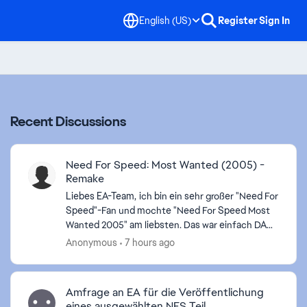
English (US)
Register
Sign In
Recent Discussions
Need For Speed: Most Wanted (2005) -
Remake
Liebes EA-Team, ich bin ein sehr großer "Need For
Speed"-Fan und mochte "Need For Speed Most
Wanted 2005" am liebsten. Das war einfach DAS
perfekte Rennspiel. Nur die Fahrphysik war nicht
Anonymous
7 hours ago
ganz so...
Amfrage an EA für die Veröffentlichung
eines ausgewählten NFS Teil