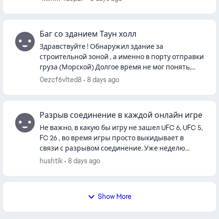
Баг со зданием Таун холл
Здравствуйте ! Обнаружил здание за
строительной зоной , а именно в порту отправки
груза (Морской) Долгое время не мог понять,
почему у меня порт ругается, требовал
0ezcf6vlted8
8 days ago
подключение к дороги, выяснилось, ч...
Разрыв соединение в каждой онлайн игре
Не важно, в какую бы игру не зашел UFC 6, UFC 5,
FC 26 , во время игры просто выкидывает в
связи с разрывом соединение. Уже неделю
наблюдаю такое. Ближе к 6 утра отпускает и
hushtik
8 days ago
иногда получается поиграт...
Show More