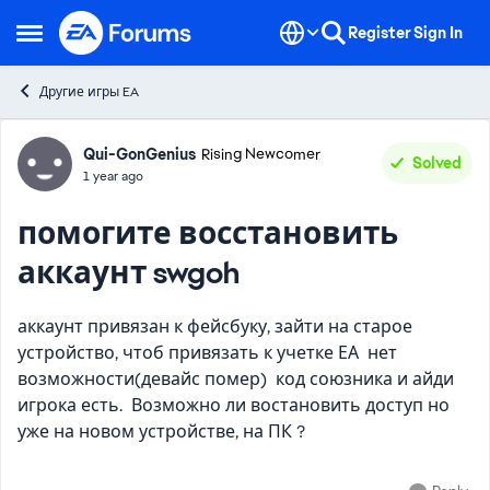
Skip to content
Register
Sign In
Open Side Menu
Другие игры EA
Forum Discussion
Qui-GonGenius
Rising Newcomer
Solved
1 year ago
помогите восстановить
аккаунт swgoh
аккаунт привязан к фейсбуку, зайти на старое
устройство, чтоб привязать к учетке ЕА нет
возможности(девайс помер) код союзника и айди
игрока есть. Возможно ли востановить доступ но
уже на новом устройстве, на ПК ?