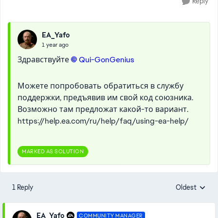
Reply
EA_Yafo
1 year ago
Здравствуйте
Qui-GonGenius​
Можете попробовать обратиться в службу
поддержки, предъявив им свой код союзника.
Возможно там предложат какой-то вариант.
https://help.ea.com/ru/help/faq/using-ea-help/
MARKED AS SOLUTION
1 Reply
Oldest
Replies sorte
EA_Yafo
COMMUNITY MANAGER