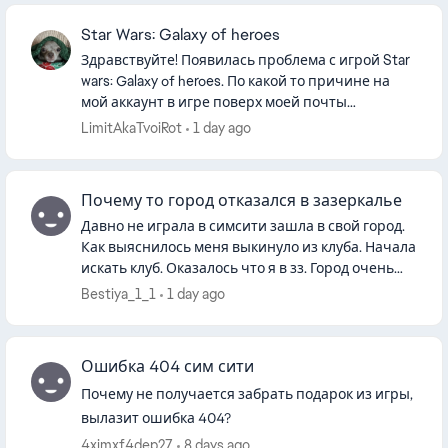
Star Wars: Galaxy of heroes
Здравствуйте! Появилась проблема с игрой Star
wars: Galaxy of heroes. По какой то причине на
мой аккаунт в игре поверх моей почты
привязалась почта друга. И теперь я не могу
LimitAkaTvoiRot
1 day ago
войти в игру через пк лау...
Почему то город отказался в зазеркалье
Давно не играла в симсити зашла в свой город.
Как выяснилось меня выкинуло из клуба. Начала
искать клуб. Оказалось что я в зз. Город очень
давно создан. Ещё до всех санкций. Качала
Bestiya_1_1
1 day ago
город за деньги бл...
Ошибка 404 сим сити
Почему не получается забрать подарок из игры,
вылазит ошибка 404?
4ximxf4dep27
8 days ago