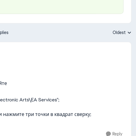
plies
Oldest
Replies sort
йте
ctronic Arts\EA Services";
 нажмите три точки в квадрат сверку;
Reply