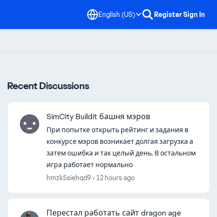
English (US)
Register
Sign In
Recent Discussions
SimCity Buildit башня мэров
При попытке открыть рейтинг и задания в
конкурсе мэров возникает долгая загрузка а
затем ошибка и так целый день. В остальном
игра работает нормально
hmzk5siehqd9
12 hours ago
Перестал работать сайт dragon age