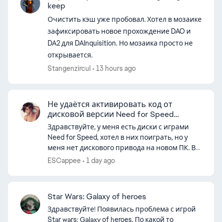
keep
Очистить кэш уже пробовал. Хотел в мозаике
зафиксировать новое прохождение DAO и
DA2 для DAInquisition. Но мозаика просто не
открывается.
Stangenzircul
13 hours ago
Не удаётся активировать код от
дисковой версии Need for Speed
ProStreet
Здравствуйте, у меня есть диски с играми
Need for Speed, хотел в них поиграть, но у
меня нет дискового привода на новом ПК. В
интернете узнал, что можно активировать
ESCappee
1 day ago
коды в EA app и получить цифровую...
Star Wars: Galaxy of heroes
Здравствуйте! Появилась проблема с игрой
Star wars: Galaxy of heroes. По какой то