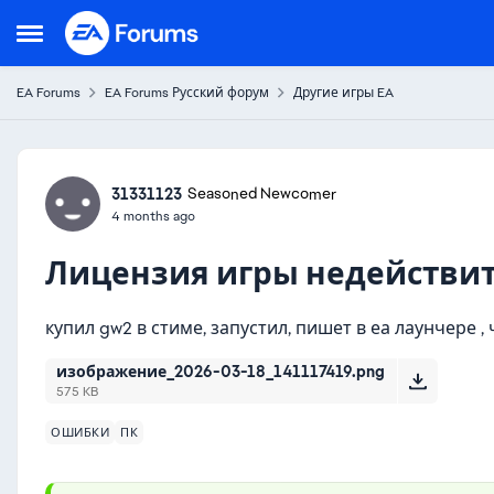
Skip to content
Open Side Menu
EA Forums
EA Forums Русский форум
Другие игры EA
Forum Discussion
31331123
Seasoned Newcomer
4 months ago
Лицензия игры недействи
купил gw2 в стиме, запустил, пишет в еа лаунчере 
изображение_2026-03-18_141117419.png
575 KB
ОШИБКИ
ПК