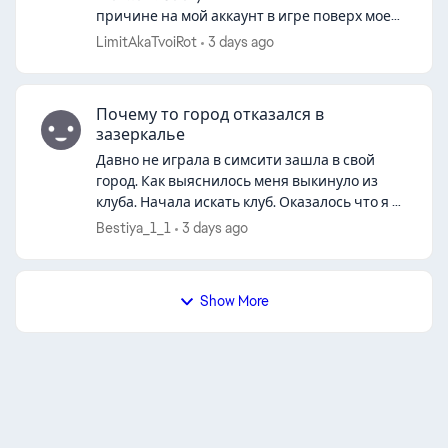
причине на мой аккаунт в игре поверх моей
почты привязалась почта друга. И теперь я
LimitAkaTvoiRot
3 days ago
не могу войти в игру через пк лау...
Почему то город отказался в
ed by
зазеркалье
Давно не играла в симсити зашла в свой
город. Как выяснилось меня выкинуло из
клуба. Начала искать клуб. Оказалось что я в
зз. Город очень давно создан. Ещё до всех
Bestiya_1_1
3 days ago
санкций. Качала город за деньги бл...
Show More