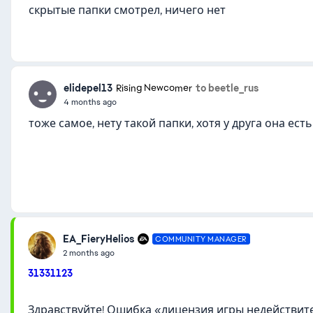
скрытые папки смотрел, ничего нет
elidepel13
to beetle_rus
Rising Newcomer
4 months ago
тоже самое, нету такой папки, хотя у друга она ест
EA_FieryHelios
COMMUNITY MANAGER
2 months ago
31331123
Здравствуйте! Ошибка «лицензия игры недействител