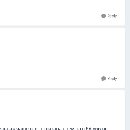
Reply
ь
Reply
ьна» чаще всего связана с тем, что EA app не