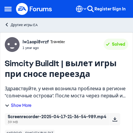
Skip to content
Register
Sign In
Open Side Menu
Другие игры EA
Forum Discussion
lw1aopi8vrzf
Traveler
Solved
1 year ago
Simcity BuildIt | вылет игры
при сносе переезда
Здравствуйте, у меня возникла проблема в регионе
"солнечные острова". После моста через первый и
второй остров я не могу проложить железную
Show More
дорогу из за того, что первую клетку на выезде у
меня стоит...
Screenrecorder-2025-04-17-21-36-54-989.mp4
39 MB