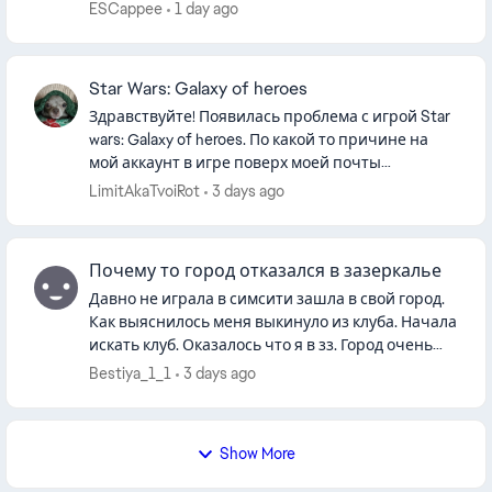
узнал, что можно активировать коды в EA app и
ESCappee
1 day ago
получить цифровую...
Star Wars: Galaxy of heroes
Здравствуйте! Появилась проблема с игрой Star
wars: Galaxy of heroes. По какой то причине на
мой аккаунт в игре поверх моей почты
привязалась почта друга. И теперь я не могу
LimitAkaTvoiRot
3 days ago
войти в игру через пк лау...
Почему то город отказался в зазеркалье
Давно не играла в симсити зашла в свой город.
Как выяснилось меня выкинуло из клуба. Начала
искать клуб. Оказалось что я в зз. Город очень
давно создан. Ещё до всех санкций. Качала
Bestiya_1_1
3 days ago
город за деньги бл...
Show More