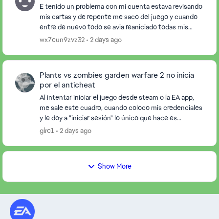
E tenido un problema con mi cuenta estava revisando
mis cartas y de repente me saco del juego y cuando
entre de nuevo todo se avia reaniciado todas mis
cartas y heroes avian desaparecido. Alguin podr...
wx7cun9zvz32
2 days ago
Plants vs zombies garden warfare 2 no inicia
por el anticheat
Al intentar iniciar el juego desde steam o la EA app,
me sale este cuadro, cuando coloco mis credenciales
y le doy a "iniciar sesión" lo único que hace es
cerrarme el juego y abrirme una ventana en l...
glrc1
2 days ago
Show More