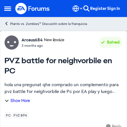
Skip to content
Register
Sign In
Open Side Menu
Plants vs. Zombies™ Discusión sobre la franquicia
Forum Discussion
Arceus684
New Rookie
Solved
3 months ago
PVZ battle for neighvorbile en
PC
hola una pregunat qhe comprado un complemento para
pvz battle for neighvorbile de Pc por EA play y luego
entro al juego y no se como reclamarlo y tampoco me sale
Show More
como reclamarlo y lo juego como cuent...
PC
PVZ BFN
Reply