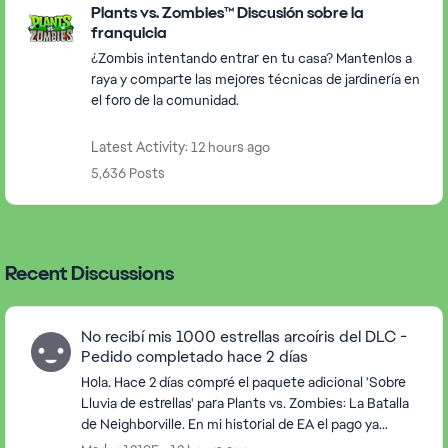
Plants vs. Zombies™ Discusión sobre la
franquicia
¿Zombis intentando entrar en tu casa? Mantenlos a
raya y comparte las mejores técnicas de jardinería en
el foro de la comunidad.
Latest Activity: 12 hours ago
5,636 Posts
Recent Discussions
No recibí mis 1000 estrellas arcoíris del DLC -
Pedido completado hace 2 días
Hola. Hace 2 días compré el paquete adicional 'Sobre
Lluvia de estrellas' para Plants vs. Zombies: La Batalla
de Neighborville. En mi historial de EA el pago ya
figura como 'Completado' bajo el númer...