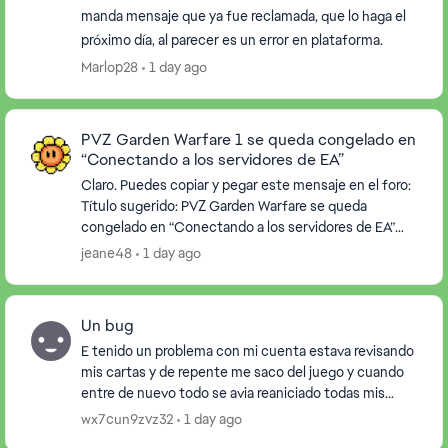
manda mensaje que ya fue reclamada, que lo haga el
próximo día, al parecer es un error en plataforma.
Marlop28
1 day ago
PVZ Garden Warfare 1 se queda congelado en
“Conectando a los servidores de EA”
Claro. Puedes copiar y pegar este mensaje en el foro:
Título sugerido: PVZ Garden Warfare se queda
congelado en “Conectando a los servidores de EA”
Buenas tardes. Estamos teniendo un problema con...
jeane48
1 day ago
Un bug
E tenido un problema con mi cuenta estava revisando
mis cartas y de repente me saco del juego y cuando
entre de nuevo todo se avia reaniciado todas mis
cartas y heroes avian desaparecido. Alguin podr...
wx7cun9zvz32
1 day ago