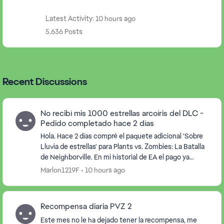
Latest Activity: 10 hours ago
5,636 Posts
Recent Discussions
No recibí mis 1000 estrellas arcoíris del DLC -
Pedido completado hace 2 días
Hola. Hace 2 días compré el paquete adicional 'Sobre
Lluvia de estrellas' para Plants vs. Zombies: La Batalla
de Neighborville. En mi historial de EA el pago ya
figura como 'Completado' bajo el númer...
Marlon1219F
10 hours ago
Recompensa diaria PVZ 2
Este mes no le ha dejado tener la recompensa, me