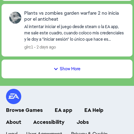
Plants vs zombies garden warfare 2 no inicia
por el anticheat
Al intentar iniciar el juego desde steam o la EA app,
me sale este cuadro, cuando coloco mis credenciales
y le doy a "iniciar sesión" lo único que hace es
cerrarme el juego y abrirme una ventana en l...
glrc1
2 days ago
Show More
Browse Games
EA app
EA Help
About
Accessibility
Jobs
Legal
User Agreement
Privacy & Cookie