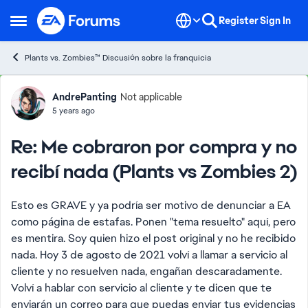
Skip to content
Register
Sign In
Open Side Menu
Plants vs. Zombies™ Discusión sobre la franquicia
Forum Discussion
AndrePanting
Not applicable
5 years ago
Re: Me cobraron por compra y no
recibí nada (Plants vs Zombies 2)
Esto es GRAVE y ya podría ser motivo de denunciar a EA
como página de estafas. Ponen "tema resuelto" aquí, pero
es mentira. Soy quien hizo el post original y no he recibido
nada. Hoy 3 de agosto de 2021 volví a llamar a servicio al
cliente y no resuelven nada, engañan descaradamente.
Volví a hablar con servicio al cliente y te dicen que te
enviarán un correo para que puedas enviar tus evidencias