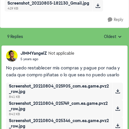
Screenshot_20210803-182130_Gmail.jpg
419 KB
Reply
9 Replies
Oldest
Replies sorte
JIMMYangelZ
Not applicable
5 years ago
No puedo restablecer mis compras y pague por nada y
cada que compro piñatas o lo que sea no puedo usarlo
Screenshot_20210804_025905_com.ea.game.pvz2
_row.jpg
841 KB
Screenshot_20210804_025749_com.ea.game.pvz2
_row.jpg
842 KB
Screenshot_20210804_025346_com.ea.game.pvz2
_row.jpg