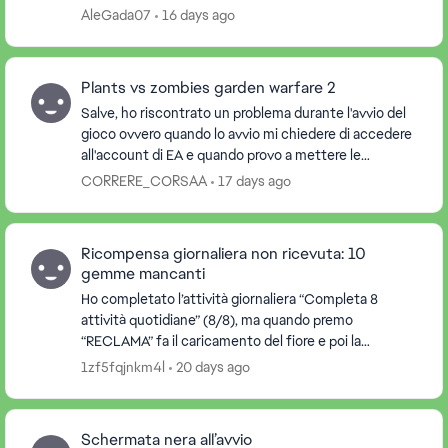
conta ancora la missione.Per favore siste...
AleGada07
16 days ago
Plants vs zombies garden warfare 2
Salve, ho riscontrato un problema durante l'avvio del
gioco ovvero quando lo avvio mi chiedere di accedere
all'account di EA e quando provo a mettere le
credenziali non mi fa scrivere e se ci clicco ...
CORRERE_CORSAA
17 days ago
Ricompensa giornaliera non ricevuta: 10
gemme mancanti
Ho completato l’attività giornaliera “Completa 8
attività quotidiane” (8/8), ma quando premo
“RECLAMA” fa il caricamento del fiore e poi la
schermata torna normale senza assegnarmi le 10
1zf5fqjnkm4l
20 days ago
gemme. Il sa...
Schermata nera all’avvio