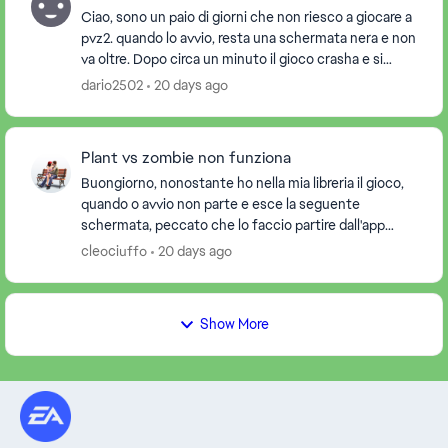
Ciao, sono un paio di giorni che non riesco a giocare a
pvz2. quando lo avvio, resta una schermata nera e non
va oltre. Dopo circa un minuto il gioco crasha e si
chiude. Ho provato anche a cancel...
dario2502
20 days ago
Plant vs zombie non funziona
Buongiorno, nonostante ho nella mia libreria il gioco,
quando o avvio non parte e esce la seguente
schermata, peccato che lo faccio partire dall'app
dove risulta correttamente installato con tanto ...
cleociuffo
20 days ago
Show More