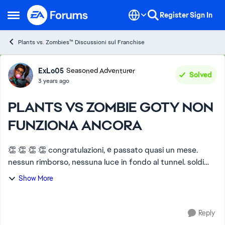
Skip to content
Register
Sign In
Open Side Menu
Plants vs. Zombies™ Discussioni sul Franchise
Forum Discussion
ExLo05
Seasoned Adventurer
Solved
3 years ago
PLANTS VS ZOMBIE GOTY NON
FUNZIONA ANCORA
👏 👏 👏 👏 congratulazioni, è passato quasi un mese.
nessun rimborso, nessuna luce in fondo al tunnel. soldi
spesi per nulla data l'impossibilità di giocare. assistenza
Show More
incompetente: chiedere in c...
Reply