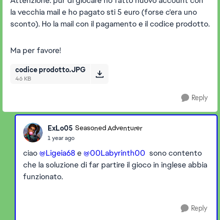
Attenzione: pur di giocare ho fatto nuovo account con
la vecchia mail e ho pagato sti 5 euro (forse c'era uno
sconto). Ho la mail con il pagamento e il codice prodotto.
Ma per favore!
codice prodotto.JPG
46 KB
Reply
ExLo05
Seasoned Adventurer
1 year ago
ciao
@Ligeia68
e
@00Labyrinth00
sono contento
che la soluzione di far partire il gioco in inglese abbia
funzionato.
Reply