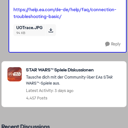
https://help.ea.com/de-de/help/faq/connection-
troubleshooting-basic/
UOTrace.JPG
94 KB
Reply
Featured Places
STAR WARS™ Spiele Diskussionen
Tausche dich mit der Community über EAs STAR
WARS™-Spiele aus.
Latest Activity: 3 days ago
4,457 Posts
Recent Discussions