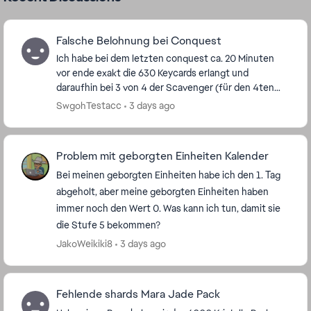
Falsche Belohnung bei Conquest
Ich habe bei dem letzten conquest ca. 20 Minuten
vor ende exakt die 630 Keycards erlangt und
daraufhin bei 3 von 4 der Scavenger (für den 4ten
hatte ich nicht genug keycards übrig) 15 Jedi Leia
SwgohTestacc
3 days ago
Split...
Problem mit geborgten Einheiten Kalender
Bei meinen geborgten Einheiten habe ich den 1. Tag
abgeholt, aber meine geborgten Einheiten haben
immer noch den Wert 0. Was kann ich tun, damit sie
die Stufe 5 bekommen?
JakoWeikiki8
3 days ago
Fehlende shards Mara Jade Pack