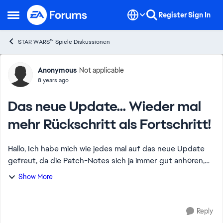
Skip to content
Register
Sign In
Open Side Menu
STAR WARS™ Spiele Diskussionen
Forum Discussion
Anonymous
Not applicable
8 years ago
Das neue Update... Wieder mal
mehr Rückschritt als Fortschritt!
Hallo, Ich habe mich wie jedes mal auf das neue Update
gefreut, da die Patch-Notes sich ja immer gut anhören,
aber das war es dann auch schon wieder. Denn wenn das
Show More
Update erscheint ist die Eupho...
Reply