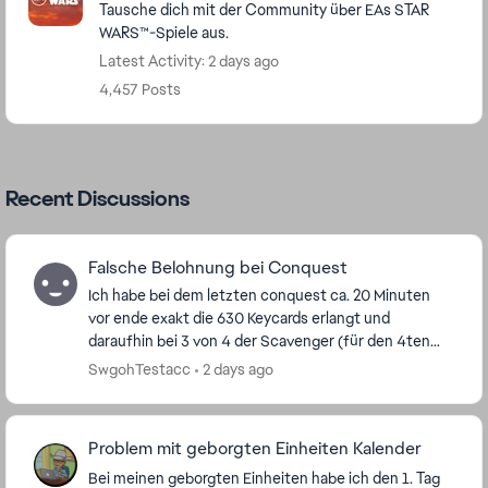
Tausche dich mit der Community über EAs STAR
WARS™-Spiele aus.
Latest Activity: 2 days ago
4,457 Posts
Recent Discussions
Falsche Belohnung bei Conquest
Ich habe bei dem letzten conquest ca. 20 Minuten
vor ende exakt die 630 Keycards erlangt und
daraufhin bei 3 von 4 der Scavenger (für den 4ten
hatte ich nicht genug keycards übrig) 15 Jedi Leia
SwgohTestacc
2 days ago
Split...
Problem mit geborgten Einheiten Kalender
Bei meinen geborgten Einheiten habe ich den 1. Tag