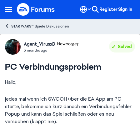
Skip to content
Register
Sign In
Open Side Menu
STAR WARS™ Spiele Diskussionen
Forum Discussion
Agent_VirusxD
Newcomer
Solved
3 months ago
PC Verbindungsproblem
Hallo,
jedes mal wenn ich SWGOH über die EA App am PC
starte, bekomme ich kurz danach ein Verbindungsfehler
Popup und kann das Spiel schließen oder es neu
versuchen (klappt nie).