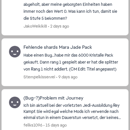
abgeholt, aber meine geborgten Einheiten haben
immer noch den Wert 0. Was kann ich tun, damit sie
die Stufe 5 bekommen?
JakoWeikiki8
2 days ago
Fehlende shards Mara Jade Pack
Habe einen Bug...habe mir das 6000 Kristalle Pack
gekauft. Dann rang 1 gespielt aber er hat die splitter
von Rang 1 nicht addiert. (CM Edit: Titel angepasst)
Stempelkissenrei
9 days ago
(Bug-?)Problem mit Journey
Ich bin aktuell bei der vorletzten Jedi-Ausbildung Rey
Kampf. Sie wird egal welche Mods ich verwende nach
einmal stun in einem Dauerstun versetzt, der keines
falls resetet wird nach ein paar Runden. ...
feliks1096
15 days ago