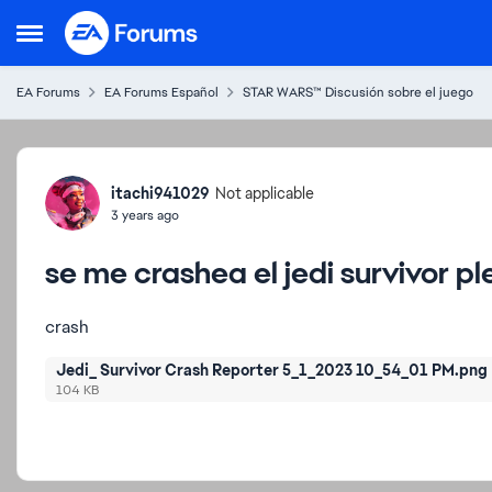
Skip to content
Open Side Menu
EA Forums
EA Forums Español
STAR WARS™ Discusión sobre el juego
Forum Discussion
itachi941029
Not applicable
3 years ago
se me crashea el jedi survivor 
crash
Jedi_ Survivor Crash Reporter 5_1_2023 10_54_01 PM.png
104 KB