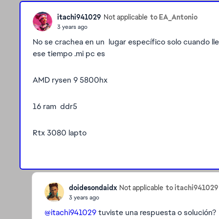
itachi941029
to EA_Antonio
Not applicable
3 years ago
No se crachea en un lugar específico solo cuando ll
ese tiempo .mi pc es
AMD rysen 9 5800hx
16 ram ddr5
Rtx 3080 lapto
doidesondaidx
to itachi941029
Not applicable
3 years ago
@itachi941029
tuviste una respuesta o solución?