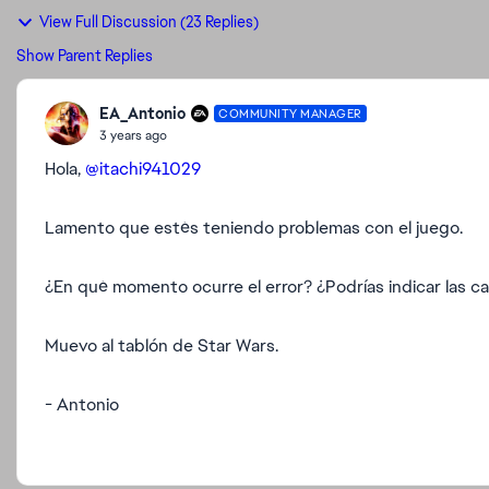
View Full Discussion (23 Replies)
Show Parent Replies
EA_Antonio
COMMUNITY MANAGER
3 years ago
Hola,
@itachi941029
Lamento que estés teniendo problemas con el juego.
¿En qué momento ocurre el error? ¿Podrías indicar las ca
Muevo al tablón de Star Wars.
- Antonio