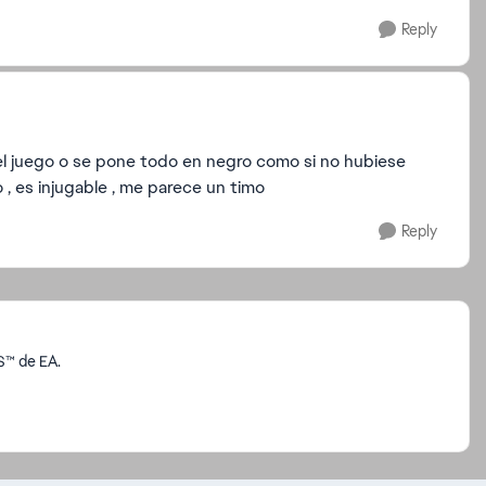
Reply
el juego o se pone todo en negro como si no hubiese
o , es injugable , me parece un timo
Reply
S™ de EA.