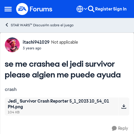
Skip to content
Register
Sign In
Open Side Menu
STAR WARS™ Discusión sobre el juego
Forum Discussion
itachi941029
Not applicable
3 years ago
se me crashea el jedi survivor
please algien me puede ayuda
crash
Jedi_ Survivor Crash Reporter 5_1_2023 10_54_01
PM.png
104 KB
Reply