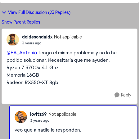
View Full Discussion (23 Replies)
Show Parent Replies
doidesondaidx
Not applicable
3 years ago
@EA_Antonio
tengo el mismo problema y no lo he
podido solucionar. Necesitaría que me ayuden.
Ryzen 7 3700x 4.1 Ghz
Memoria 16GB
Radeon RX550-XT 8gb
Reply
lovitz69
Not applicable
3 years ago
veo que a nadie le responden.