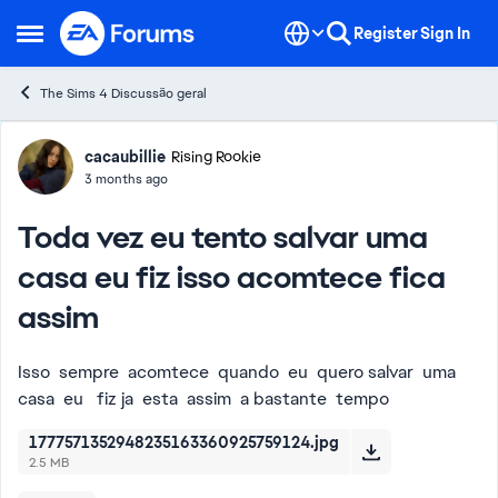
Skip to content
Register
Sign In
Open Side Menu
The Sims 4 Discussão geral
Forum Discussion
cacaubillie
Rising Rookie
3 months ago
Toda vez eu tento salvar uma
casa eu fiz isso acomtece fica
assim
Isso sempre acomtece quando eu quero salvar uma
casa eu fiz ja esta assim a bastante tempo
1777571352948235163360925759124.jpg
2.5 MB