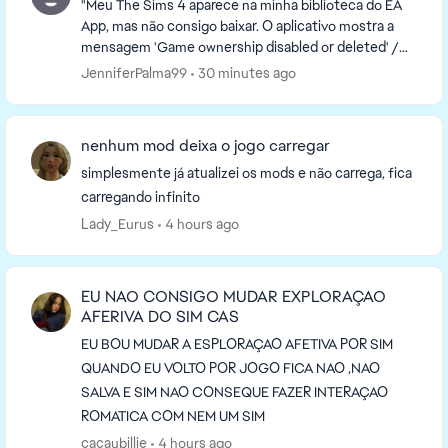
"Meu The Sims 4 aparece na minha biblioteca do EA
App, mas não consigo baixar. O aplicativo mostra a
mensagem 'Game ownership disabled or deleted' /
'Titularidade do jogo desativada ou excluída'. Já ...
JenniferPalma99
30 minutes ago
nenhum mod deixa o jogo carregar
simplesmente já atualizei os mods e não carrega, fica
carregando infinito
Lady_Eurus
4 hours ago
EU NAO CONSIGO MUDAR EXPLORAÇAO
AFERIVA DO SIM CAS
EU BOU MUDAR A ESPLORAÇAO AFETIVA POR SIM
QUANDO EU VOLTO POR JOGO FICA NAO ,NAO
SALVA E SIM NAO CONSEQUE FAZER INTERAÇAO
ROMATICA COM NEM UM SIM
cacaubillie
4 hours ago