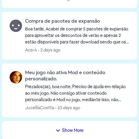
Compra de pacotes de expansão
Boa tarde, Acabei de comprar 5 pacotes de expansão
para aproveitar os descontos de verão e apenas 2
estão disponíveis para fazer download sendo que os
outros 3 apenas têm a opção de comprar no entan...
Acsr4
2 days ago
Meu jogo não ativa Mod e conteúdo
personalizado.
Prezados(as), boa noite, Preciso de ajuda em relação
ao meu jogo. Não consigo ativar conteúdo
personalizado e Mod no jogo, mediante isso, não
tenho como participar do marketplace e, por mais
JucelliaCostta
10 days ago
que eu ...
Show More