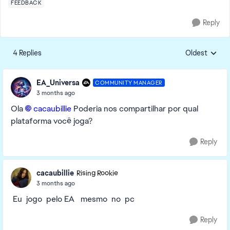
FEEDBACK
Reply
4 Replies
Oldest
Replies sorte
EA_Universa
COMMUNITY MANAGER
3 months ago
Ola
cacaubillie​
Poderia nos compartilhar por qual
plataforma você joga?
Reply
cacaubillie
Rising Rookie
3 months ago
Eu jogo pelo EA mesmo no pc
Reply