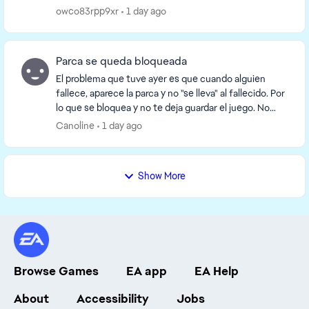
que añada funcionen dentro del juego. ¿Saben dónde
owco83rpp9xr
1 day ago
...
Parca se queda bloqueada
El problema que tuve ayer es que cuando alguien
fallece, aparece la parca y no "se lleva" al fallecido. Por
lo que se bloquea y no te deja guardar el juego. No
puedes salir a los mundos, solamente sa...
Canoline
1 day ago
Show More
Browse Games
EA app
EA Help
About
Accessibility
Jobs