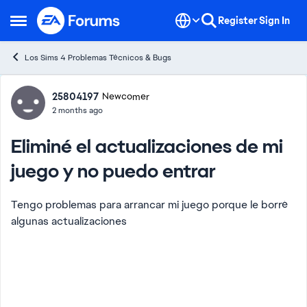
Skip to content
Register
Sign In
Open Side Menu
Los Sims 4 Problemas Técnicos & Bugs
Forum Discussion
25804197
Newcomer
2 months ago
Eliminé el actualizaciones de mi
juego y no puedo entrar
Tengo problemas para arrancar mi juego porque le borré
algunas actualizaciones