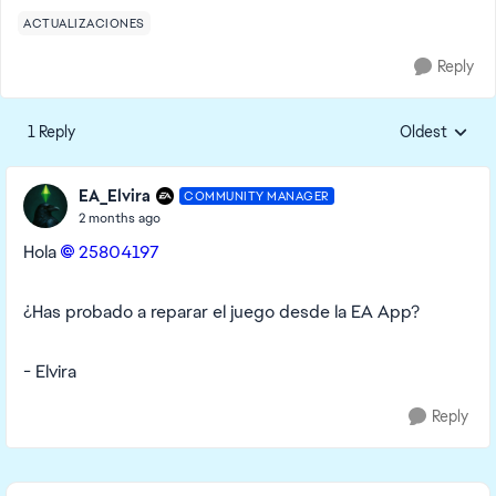
ACTUALIZACIONES
Reply
1 Reply
Oldest
Replies sorte
EA_Elvira
COMMUNITY MANAGER
2 months ago
Hola
25804197​
¿Has probado a reparar el juego desde la EA App?
- Elvira
Reply
Featured Places