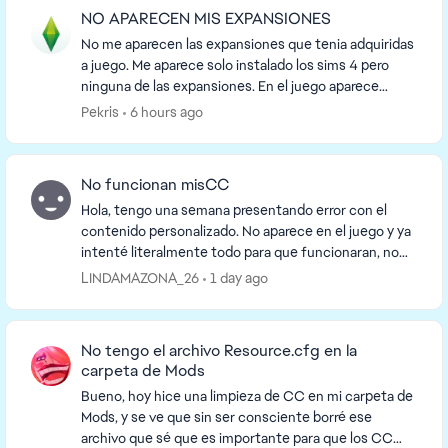
NO APARECEN MIS EXPANSIONES
No me aparecen las expansiones que tenia adquiridas
a juego. Me aparece solo instalado los sims 4 pero
ninguna de las expansiones. En el juego aparece
como adquiridas, pero no da opción a volver a d...
Pekris
6 hours ago
No funcionan misCC
Hola, tengo una semana presentando error con el
contenido personalizado. No aparece en el juego y ya
intenté literalmente todo para que funcionaran, no
uso mods por lo que no hay conflictos con eso. ...
LINDAMAZONA_26
1 day ago
No tengo el archivo Resource.cfg en la
carpeta de Mods
Bueno, hoy hice una limpieza de CC en mi carpeta de
Mods, y se ve que sin ser consciente borré ese
archivo que sé que es importante para que los CC