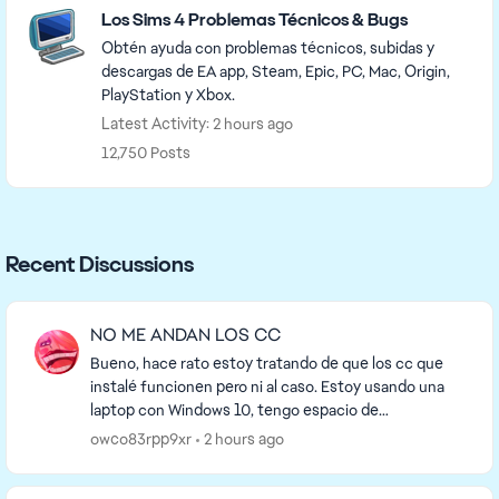
Los Sims 4 Problemas Técnicos & Bugs
Obtén ayuda con problemas técnicos, subidas y
descargas de EA app, Steam, Epic, PC, Mac, Origin,
PlayStation y Xbox.
Latest Activity: 2 hours ago
12,750 Posts
Recent Discussions
NO ME ANDAN LOS CC
Bueno, hace rato estoy tratando de que los cc que
instalé funcionen pero ni al caso. Estoy usando una
laptop con Windows 10, tengo espacio de
almacenamiento de sobra, dentro de la carpeta de
owco83rpp9xr
2 hours ago
Mods es...