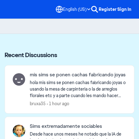
English (US)
Register
Sign In
Recent Discussions
mis sims se ponen cachas fabricando joyas
hola mis sims se ponen cachas fabricando joyas o
usando la mesa de carpinteria o la de arreglos
florales etc y a parte cuando les mando hacer
algo se quedan parados tardan en moverse y en
bruxa35
1 hour ago
los ordena...
Sims extremadamente sociables
Desde hace unos meses he notado que la IA de