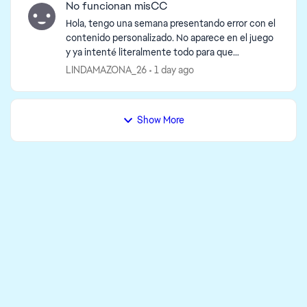
No funcionan misCC
Hola, tengo una semana presentando error con el
contenido personalizado. No aparece en el juego
y ya intenté literalmente todo para que
funcionaran, no uso mods por lo que no hay
LINDAMAZONA_26
1 day ago
conflictos con eso. ...
Show More