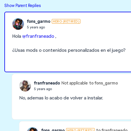
Show Parent Replies
fons_garmo
HERO (RETIRED)
5 years ago
Hola
@franfraneado
,
¿Usas mods o contenidos personalizados en el juego?
franfraneado
to fons_garmo
Not applicable
5 years ago
No, ademas lo acabo de volver a instalar.
fons_garmo
to franfraneado
HERO (RETIRED)