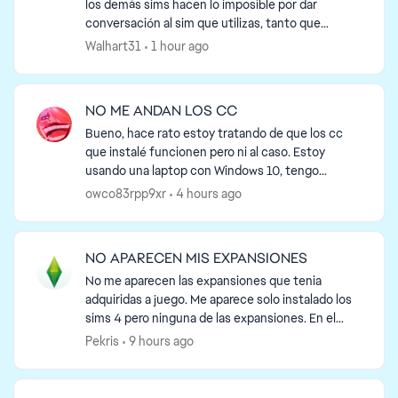
los demás sims hacen lo imposible por dar
conversación al sim que utilizas, tanto que
incluso se activan conversaciones estando el sim
Walhart31
1 hour ago
controlado en una h...
NO ME ANDAN LOS CC
Bueno, hace rato estoy tratando de que los cc
que instalé funcionen pero ni al caso. Estoy
usando una laptop con Windows 10, tengo
espacio de almacenamiento de sobra, dentro de
owco83rpp9xr
4 hours ago
la carpeta de Mods es...
NO APARECEN MIS EXPANSIONES
No me aparecen las expansiones que tenia
adquiridas a juego. Me aparece solo instalado los
sims 4 pero ninguna de las expansiones. En el
juego aparece como adquiridas, pero no da opción
Pekris
9 hours ago
a volver a d...