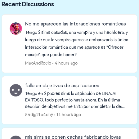
Recent Discussions
No me aparecen las interacciones románticas
Tengo 2 sims casadas, una vampira y una hechicera, y
luego de que la vampira quedase embarazada la única
interacción romántica que me aparece es "Ofrecer
masaje", que puedo hacer?
MaxAndRocio
4 hours ago
fallo en objetivos de aspiraciones
Tengo en 2 padres sims la aspiración de LINAJE
EXITOSO, todo perfecto hasta ahora. En la última
sección de objetivos me falta por completar la de:
hacer que un hijo niño complete una aspiración y
54djg21o4ohy
11 hours ago
que...
mis sims se ponen cachas fabricando joyas