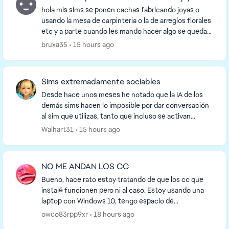
hola mis sims se ponen cachas fabricando joyas o
usando la mesa de carpinteria o la de arreglos florales
etc y a parte cuando les mando hacer algo se quedan
parados tardan en moverse y en los ordena...
bruxa35
15 hours ago
Sims extremadamente sociables
Desde hace unos meses he notado que la IA de los
demás sims hacen lo imposible por dar conversación
al sim que utilizas, tanto que incluso se activan
conversaciones estando el sim controlado en una h...
Walhart31
15 hours ago
NO ME ANDAN LOS CC
Bueno, hace rato estoy tratando de que los cc que
instalé funcionen pero ni al caso. Estoy usando una
laptop con Windows 10, tengo espacio de
almacenamiento de sobra, dentro de la carpeta de
owco83rpp9xr
18 hours ago
Mods es...