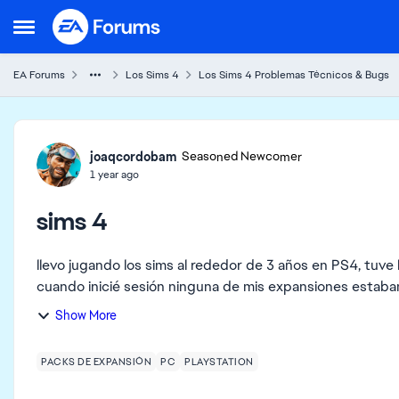
Skip to content
Open Side Menu
EA Forums
Los Sims 4
Los Sims 4 Problemas Técnicos & Bugs
Forum Discussion
joaqcordobam
Seasoned Newcomer
1 year ago
sims 4
llevo jugando los sims al rededor de 3 años en PS4, tuve
cuando inicié sesión ninguna de mis expansiones estaban
Show More
PACKS DE EXPANSIÓN
PC
PLAYSTATION