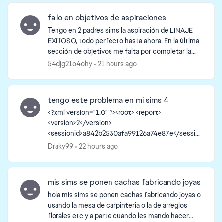
fallo en objetivos de aspiraciones
Tengo en 2 padres sims la aspiración de LINAJE
EXITOSO, todo perfecto hasta ahora. En la última
sección de objetivos me falta por completar la
de: hacer que un hijo niño complete una
54djg21o4ohy
21 hours ago
aspiración y que...
tengo este problema en mi sims 4
<?xml version="1.0" ?><root> <report>
<version>2</version>
<sessionid>a842b2530afa99126a74e87e</sessio
nid><type>desync</type>
Draky99
22 hours ago
<sku>ea.maxis.sims4_64.15.pc</sku>
<createtime>2026-08-06 16:09:38</createti...
mis sims se ponen cachas fabricando joyas
hola mis sims se ponen cachas fabricando joyas o
usando la mesa de carpinteria o la de arreglos
florales etc y a parte cuando les mando hacer