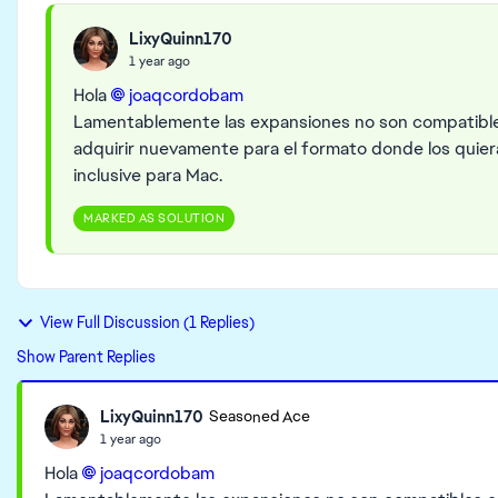
LixyQuinn170
1 year ago
Hola
joaqcordobam
Lamentablemente las expansiones no son compatibles
adquirir nuevamente para el formato donde los quiera
inclusive para Mac.
MARKED AS SOLUTION
View Full Discussion (1 Replies)
Show Parent Replies
LixyQuinn170
Seasoned Ace
1 year ago
Hola
joaqcordobam