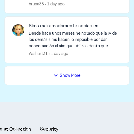
algo se quedan parados tardan en moverse y en
bruxa35
1 day ago
los ordena...
Sims extremadamente sociables
Desde hace unos meses he notado que la IA de
los demás sims hacen lo imposible por dar
conversación al sim que utilizas, tanto que
incluso se activan conversaciones estando el sim
Walhart31
1 day ago
controlado en una h...
Show More
e at Collection
Security