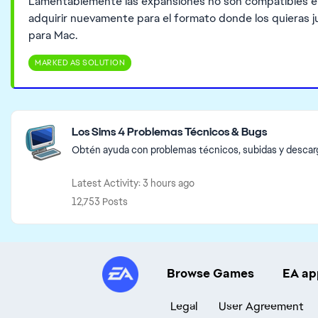
Lamentablemente las expansiones no son compatibles en 
adquirir nuevamente para el formato donde los quieras ju
para Mac.
MARKED AS SOLUTION
Featured Places
Los Sims 4 Problemas Técnicos & Bugs
Obtén ayuda con problemas técnicos, subidas y descarga
Latest Activity: 3 hours ago
12,753 Posts
Browse Games
EA ap
Legal
User Agreement