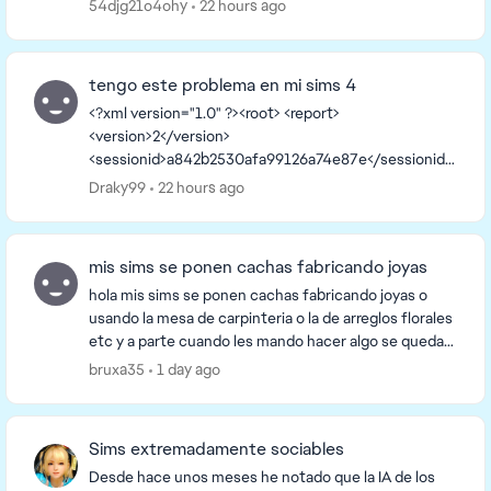
hacer que un hijo niño complete una aspiración y
54djg21o4ohy
22 hours ago
que...
tengo este problema en mi sims 4
<?xml version="1.0" ?><root> <report>
<version>2</version>
<sessionid>a842b2530afa99126a74e87e</sessionid>
<type>desync</type>
Draky99
22 hours ago
<sku>ea.maxis.sims4_64.15.pc</sku>
<createtime>2026-08-06 16:09:38</createti...
mis sims se ponen cachas fabricando joyas
hola mis sims se ponen cachas fabricando joyas o
usando la mesa de carpinteria o la de arreglos florales
etc y a parte cuando les mando hacer algo se quedan
parados tardan en moverse y en los ordena...
bruxa35
1 day ago
Sims extremadamente sociables
Desde hace unos meses he notado que la IA de los