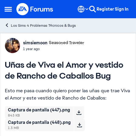
Skip to content
Register
Sign In
Open Side Menu
Los Sims 4 Problemas Técnicos & Bugs
Forum Discussion
simsiemoon
Seasoned Traveler
1 year ago
Uñas de Viva el Amor y vestido
de Rancho de Caballos Bug
Esto me pasa cuando quiero poner las uñas que trae Viva
el Amor y este vestido de Rancho de Caballos:
Captura de pantalla (447).png
843 KB
Captura de pantalla (448).png
1.3 MB