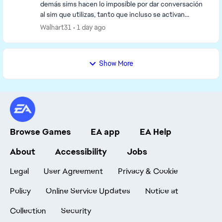
demás sims hacen lo imposible por dar conversación
al sim que utilizas, tanto que incluso se activan
conversaciones estando el sim controlado en una h...
Walhart31
1 day ago
Show More
Browse Games
EA app
EA Help
About
Accessibility
Jobs
Legal
User Agreement
Privacy & Cookie
Policy
Online Service Updates
Notice at
Collection
Security