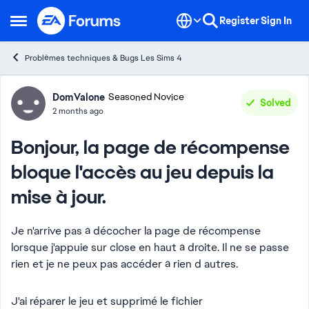
Skip to content
Register
Sign In
Open Side Menu
Problèmes techniques & Bugs Les Sims 4
Forum Discussion
DomValone
Seasoned Novice
Solved
2 months ago
Bonjour, la page de récompense
bloque l'accès au jeu depuis la
mise à jour.
Je n'arrive pas à décocher la page de récompense
lorsque j'appuie sur close en haut à droite. Il ne se passe
rien et je ne peux pas accéder à rien d autres.
J'ai réparer le jeu et supprimé le fichier