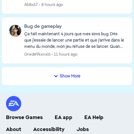
Aldix67
8 hours ago
Bug de gameplay
Ça fait maintenant 4 jours que mes sims bug. Dès
que j'essaie de lancer une partie et que j'arrive dans le
menu du monde, mon jeu refuse de se lancer. Quand
mon sims est installé dans une maison, le ...
0rwde9kxnxi6
11 hours ago
Show More
Browse Games
EA app
EA Help
About
Accessibility
Jobs