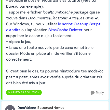
- déplace le dossier Mods dans sa totalité (vers ton
bureau par exemple),
- supprime le fichier
localthumbcache.package
qui se
trouve dans
Documents\Electronic Arts\Les Sims 4\
Sur Windows, tu peux utiliser
le script Cleanup Script
d’Andirz
ou l’application
SimsCache Deleter
pour
supprimer le cache du jeu facilement,
- répare le jeu,
- lance une toute nouvelle partie sans remettre le
dossier Mods en place afin de vérifier s'il tourne
correctement.
Si c'est bien le cas, tu pourras réintroduire tes mods/cc
petit à petit, après avoir vérifié auprès du créateur s'ils
ont bien été mis à jour.
MARKED AS SOLUTION
Reply
DomValone
Seasoned Novice