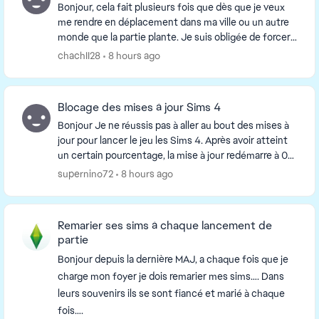
Bonjour, cela fait plusieurs fois que dès que je veux
me rendre en déplacement dans ma ville ou un autre
monde que la partie plante. Je suis obligée de forcer
l'arrêt du jeu. Est ce que quelqu'un ren...
chachII28
8 hours ago
Blocage des mises à jour Sims 4
Bonjour Je ne réussis pas à aller au bout des mises à
jour pour lancer le jeu les Sims 4. Après avoir atteint
un certain pourcentage, la mise à jour redémarre à 0
J'ai vidé le cache comme indiqué ...
supernino72
8 hours ago
Remarier ses sims à chaque lancement de
partie
Bonjour depuis la dernière MAJ, a chaque fois que je
charge mon foyer je dois remarier mes sims…. Dans
leurs souvenirs ils se sont fiancé et marié à chaque
fois….