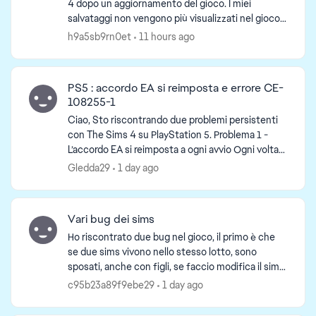
4 dopo un aggiornamento del gioco. I miei
salvataggi non vengono più visualizzati nel gioco:
nella schermata “Carica partita” non compaiono
h9a5sb9rn0et
11 hours ago
gli ulti...
ed by
PS5 : accordo EA si reimposta e errore CE-
108255-1
Ciao, Sto riscontrando due problemi persistenti
con The Sims 4 su PlayStation 5. Problema 1 -
L’accordo EA si reimposta a ogni avvio Ogni volta
che avvio il gioco con uno specifico account P...
Gledda29
1 day ago
Vari bug dei sims
Ho riscontrato due bug nel gioco, il primo è che
se due sims vivono nello stesso lotto, sono
sposati, anche con figli, se faccio modifica il sim
da uno specchio o da un cassettone, poi una
c95b23a89f9ebe29
1 day ago
volta modi...