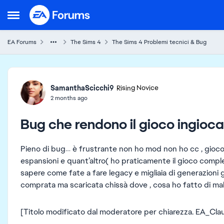
Skip to content
Open Side Menu
EA Forums
The Sims 4
The Sims 4 Problemi tecnici & Bug
Forum Discussion
SamanthaScicchi9
Rising Novice
2 months ago
Bug che rendono il gioco ingioca
Pieno di bug… è frustrante non ho mod non ho cc , gioco
espansioni e quant’altro( ho praticamente il gioco complet
sapere come fate a fare legacy e migliaia di generazioni
comprata ma scaricata chissà dove , cosa ho fatto di mal
[Titolo modificato dal moderatore per chiarezza. EA_Cla