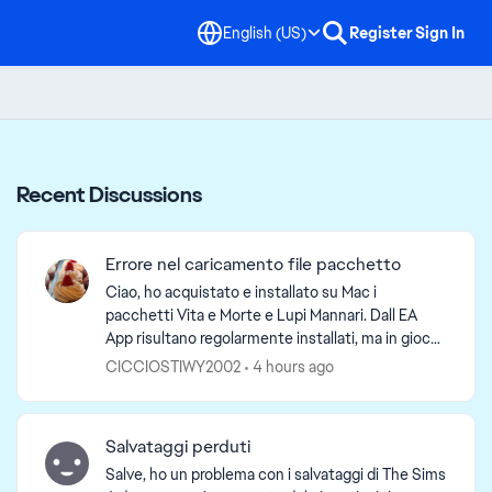
English (US)
Register
Sign In
Recent Discussions
Errore nel caricamento file pacchetto
Ciao, ho acquistato e installato su Mac i
pacchetti Vita e Morte e Lupi Mannari. Dall EA
App risultano regolarmente installati, ma in gioco i
mondi Ravenwood e Moonwood Mill risultano
CICCIOSTIWY2002
4 hours ago
oscurati e non ...
Salvataggi perduti
Salve, ho un problema con i salvataggi di The Sims