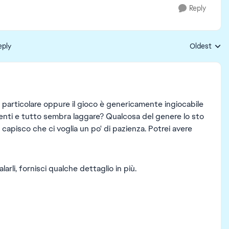
Reply
eply
Oldest
Replies sort
 particolare oppure il gioco è genericamente ingiocabile
lenti e tutto sembra laggare? Qualcosa del genere lo sto
apisco che ci voglia un po' di pazienza. Potrei avere
arli, fornisci qualche dettaglio in più.