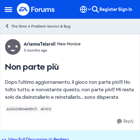
Skip to content
Register
Sign In
Open Side Menu
The Sims 4 Problemi tecnici & Bug
Forum Discussion
AriannaTelaroli
New Novice
3 months ago
Non parte più
Dopo l'ultimo aggiornamento, il gioco non parte più!!!! Ho
tolto tutto, e nonostante questo, non parte più!!! Mi resta
solo da disinstallarlo e reinstallarlo... sono disperata
AGGIORNAMENTI
AVVIO
Reply
View Full Discussion (4 Replies)