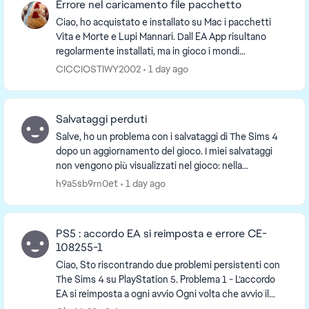
Errore nel caricamento file pacchetto
Ciao, ho acquistato e installato su Mac i pacchetti
Vita e Morte e Lupi Mannari. Dall EA App risultano
regolarmente installati, ma in gioco i mondi
Ravenwood e Moonwood Mill risultano oscurati e non
CICCIOSTIWY2002
1 day ago
...
Salvataggi perduti
Salve, ho un problema con i salvataggi di The Sims 4
dopo un aggiornamento del gioco. I miei salvataggi
non vengono più visualizzati nel gioco: nella
schermata “Carica partita” non compaiono gli ulti...
h9a5sb9rn0et
1 day ago
PS5 : accordo EA si reimposta e errore CE-
108255-1
Ciao, Sto riscontrando due problemi persistenti con
The Sims 4 su PlayStation 5. Problema 1 - L’accordo
EA si reimposta a ogni avvio Ogni volta che avvio il
gioco con uno specifico account P...