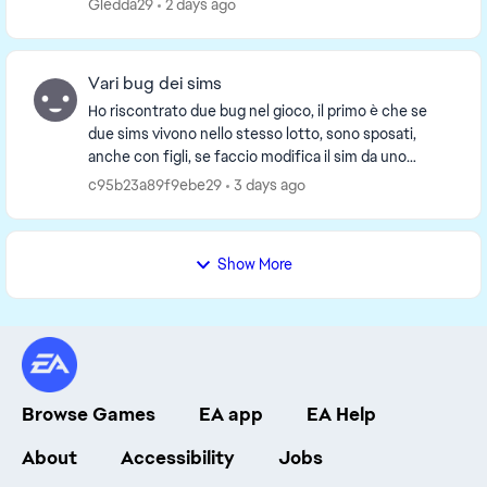
Gledda29
2 days ago
Vari bug dei sims
Ho riscontrato due bug nel gioco, il primo è che se
due sims vivono nello stesso lotto, sono sposati,
anche con figli, se faccio modifica il sim da uno
specchio o da un cassettone, poi una volta modi...
c95b23a89f9ebe29
3 days ago
Show More
Browse Games
EA app
EA Help
About
Accessibility
Jobs