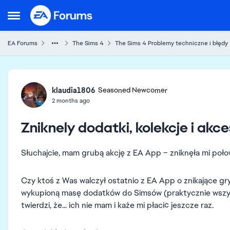
Skip to content
Open Side Menu
EA Forums
The Sims 4
The Sims 4 Problemy techniczne i błędy
Forum Discussion
klaudia1806
Seasoned Newcomer
2 months ago
Zniknely dodatki, kolekcje i akce
Słuchajcie, mam grubą akcję z EA App – zniknęła mi połow
Czy ktoś z Was walczył ostatnio z EA App o znikające g
wykupioną masę dodatków do Simsów (praktycznie wszystk
twierdzi, że... ich nie mam i każe mi płacić jeszcze raz.