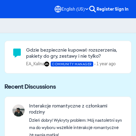
English (US)
Register
Sign In
Community Highlights
Gdzie bezpiecznie kupować rozszerzenia,
pakiety do gry, zestawy i nie tylko?
EA_Kalina
1 year ago
COMMUNITY MANAGER
Recent Discussions
Interakcje romantyczne z członkami
rodziny
Dzień dobry! Wykryty problem: Mój nastoletni syn
ma do wyboru wszelkie interakcje romantyczne
ze swoją matką!