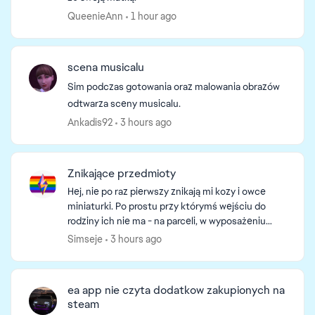
QueenieAnn
1 hour ago
scena musicalu
Sim podczas gotowania oraz malowania obrazów
odtwarza sceny musicalu.
Ankadis92
3 hours ago
Znikające przedmioty
Hej, nie po raz pierwszy znikają mi kozy i owce
miniaturki. Po prostu przy którymś wejściu do
rodziny ich nie ma - na parceli, w wyposażeniu
simów czy wyposażeniu rodziny.\ Ponadto dzisiaj,
Simseje
3 hours ago
nie wie...
ea app nie czyta dodatkow zakupionych na
steam