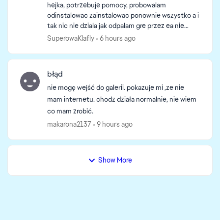
hejka, potrzebuje pomocy, probowalam
odinstalowac zainstalowac ponownie wszystko a i
tak nic nie dziala jak odpalam gre przez ea nie
czyta mi dodatkow ze steama i na odwrot :C
SuperowaKlafly
6 hours ago
usuwalam tez pliki w f...
błąd
nie mogę wejść do galerii. pokazuje mi ,ze nie
mam internetu. chodz działa normalnie, nie wiem
co mam zrobić.
makarona2137
9 hours ago
Show More