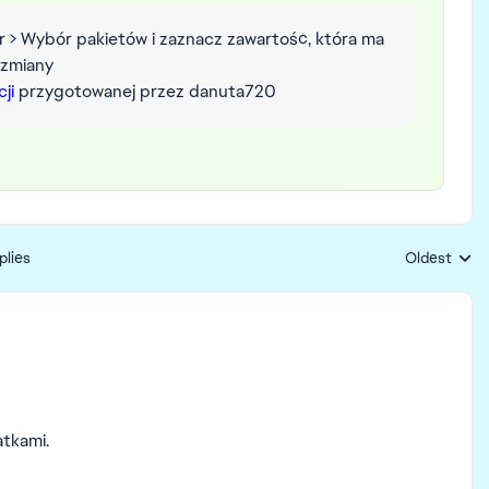
r > Wybór pakietów i zaznacz zawartość, która ma
 zmiany
cji
przygotowanej przez danuta720
plies
Oldest
Replies sort
atkami.