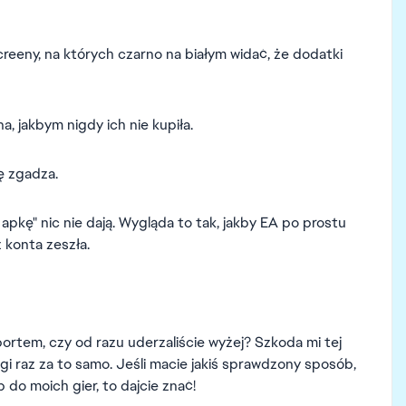
creeny, na których czarno na białym widać, że dodatki
a, jakbym nigdy ich nie kupiła.
ię zgadza.
pkę" nic nie dają. Wygląda to tak, jakby EA po prostu
 konta zeszła.
ortem, czy od razu uderzaliście wyżej? Szkoda mi tej
ugi raz za to samo. Jeśli macie jakiś sprawdzony sposób,
ęp do moich gier, to dajcie znać!