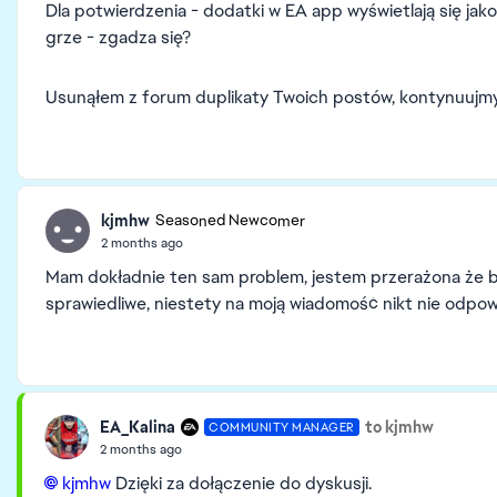
Dla potwierdzenia - dodatki w EA app wyświetlają się jak
grze - zgadza się?
Usunąłem z forum duplikaty Twoich postów, kontynuujmy
kjmhw
Seasoned Newcomer
2 months ago
Mam dokładnie ten sam problem, jestem przerażona że b
sprawiedliwe, niestety na moją wiadomość nikt nie odpo
EA_Kalina
to kjmhw
COMMUNITY MANAGER
2 months ago
kjmhw​
Dzięki za dołączenie do dyskusji.