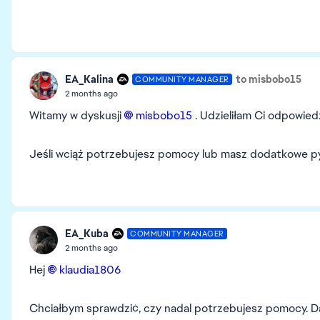
EA_Kalina
to misbobo15
COMMUNITY MANAGER
2 months ago
Witamy w dyskusji
misbobo15​
. Udzieliłam Ci odpowie
Jeśli wciąż potrzebujesz pomocy lub masz dodatkowe pyt
EA_Kuba
COMMUNITY MANAGER
2 months ago
Hej
klaudia1806​
Chciałbym sprawdzić, czy nadal potrzebujesz pomocy. D