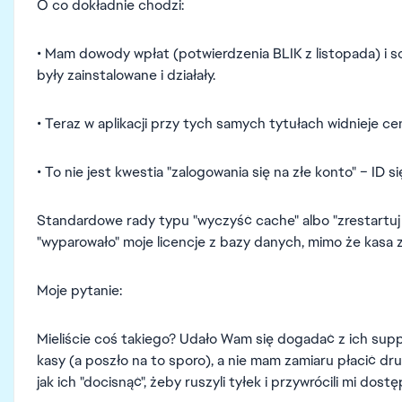
O co dokładnie chodzi:
• Mam dowody wpłat (potwierdzenia BLIK z listopada) i s
były zainstalowane i działały.
• Teraz w aplikacji przy tych samych tytułach widnieje cen
• To nie jest kwestia "zalogowania się na złe konto" – ID s
Standardowe rady typu "wyczyść cache" albo "zrestartuj a
"wyparowało" moje licencje z bazy danych, mimo że kasa z
Moje pytanie:
Mieliście coś takiego? Udało Wam się dogadać z ich supp
kasy (a poszło na to sporo), a nie mam zamiaru płacić dr
jak ich "docisnąć", żeby ruszyli tyłek i przywrócili mi dost