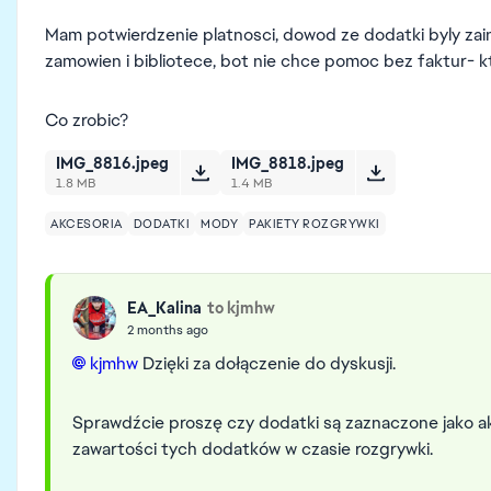
Mam potwierdzenie platnosci, dowod ze dodatki byly zains
zamowien i bibliotece, bot nie chce pomoc bez faktur- 
Co zrobic?
IMG_8816.jpeg
IMG_8818.jpeg
1.8 MB
1.4 MB
AKCESORIA
DODATKI
MODY
PAKIETY ROZGRYWKI
EA_Kalina
to kjmhw
2 months ago
kjmhw​
Dzięki za dołączenie do dyskusji.
Sprawdźcie proszę czy dodatki są zaznaczone jako a
zawartości tych dodatków w czasie rozgrywki.