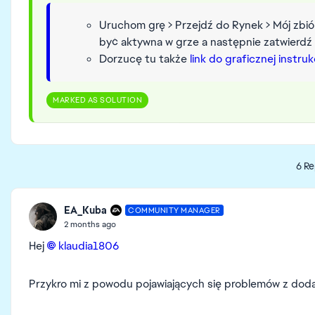
Uruchom grę > Przejdź do Rynek > Mój zbió
być aktywna w grze a następnie zatwierdź
Dorzucę tu także
link do graficznej instruk
MARKED AS SOLUTION
6 Re
EA_Kuba
COMMUNITY MANAGER
2 months ago
Hej
klaudia1806​
Przykro mi z powodu pojawiających się problemów z dod