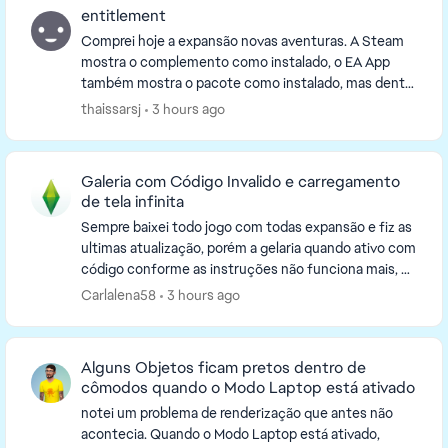
entitlement
Comprei hoje a expansão novas aventuras. A Steam
mostra o complemento como instalado, o EA App
também mostra o pacote como instalado, mas dentro
do jogo aparece a mensagem de que eu não tenho
thaissarsj
3 hours ago
esse pa...
Galeria com Código Invalido e carregamento
de tela infinita
Sempre baixei todo jogo com todas expansão e fiz as
ultimas atualização, porém a gelaria quando ativo com
código conforme as instruções não funciona mais, dá
erro no código, dizendo que está invalido...
Carlalena58
3 hours ago
Alguns Objetos ficam pretos dentro de
cômodos quando o Modo Laptop está ativado
notei um problema de renderização que antes não
acontecia. Quando o Modo Laptop está ativado,