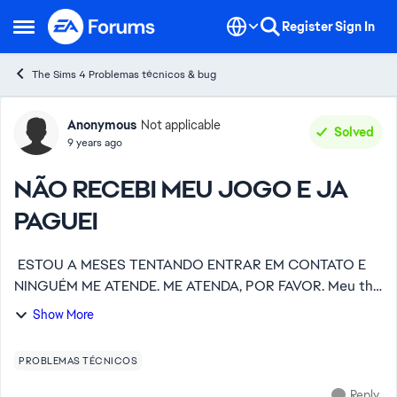
Skip to content
Register
Sign In
Open Side Menu
The Sims 4 Problemas técnicos & bug
Forum Discussion
Anonymous
Not applicable
Solved
9 years ago
NÃO RECEBI MEU JOGO E JA
PAGUEI
ESTOU A MESES TENTANDO ENTRAR EM CONTATO E
NINGUÉM ME ATENDE. ME ATENDA, POR FAVOR. Meu the
sims 4 junte-se a galera não está vindo, e eu já paguei por
Show More
essa * faz meses. Quero meu jogo ou vou pedir...
PROBLEMAS TÉCNICOS
Reply