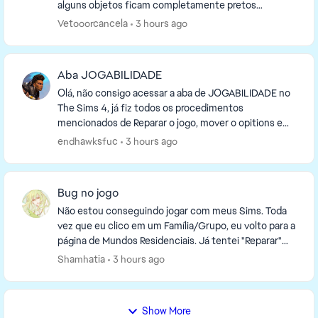
alguns objetos ficam completamente pretos
enquanto estão dentro de um cômodo fechado. O
Vetooorcancela
3 hours ago
objeto continua p...
Aba JOGABILIDADE
Olá, não consigo acessar a aba de JOGABILIDADE no
The Sims 4, já fiz todos os procedimentos
mencionados de Reparar o jogo, mover o opitions e
remover os mods e ainda não funciona. Queria apenas
endhawksfuc
3 hours ago
que m...
Bug no jogo
Não estou conseguindo jogar com meus Sims. Toda
vez que eu clico em um Família/Grupo, eu volto para a
página de Mundos Residenciais. Já tentei "Reparar"
pelo EA, atualizar meus Mods e remover arquiv...
Shamhatia
3 hours ago
Show More