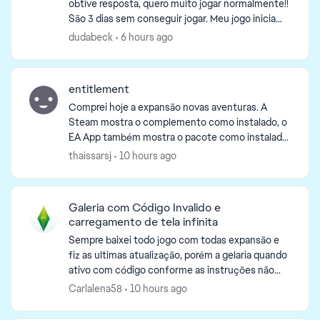
obtive resposta, quero muito jogar normalmente!!
São 3 dias sem conseguir jogar. Meu jogo inicia
mas trava em uns 10min e quando trava não
dudabeck
6 hours ago
consigo nem salv...
entitlement
Comprei hoje a expansão novas aventuras. A
Steam mostra o complemento como instalado, o
EA App também mostra o pacote como instalado,
mas dentro do jogo aparece a mensagem de que
thaissarsj
10 hours ago
eu não tenho esse pa...
Galeria com Código Invalido e
carregamento de tela infinita
Sempre baixei todo jogo com todas expansão e
fiz as ultimas atualização, porém a gelaria quando
ativo com código conforme as instruções não
funciona mais, dá erro no código, dizendo que
Carlalena58
10 hours ago
está invalido...