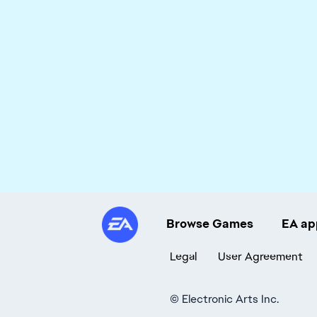
Browse Games
EA ap
Legal
User Agreement
©
Electronic Arts Inc.