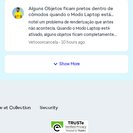
Alguns Objetos ficam pretos dentro de
cômodos quando o Modo Laptop está
ativado
notei um problema de renderização que antes
não acontecia. Quando o Modo Laptop está
ativado, alguns objetos ficam completamente
pretos enquanto estão dentro de um cômodo
Vetooorcancela
10 hours ago
fechado. O objeto continua p...
Show More
e at Collection
Security