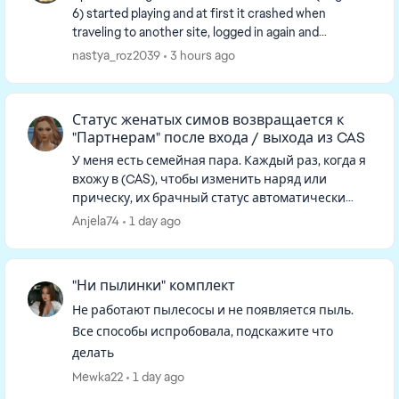
6) started playing and at first it crashed when
traveling to another site, logged in again and
everything was fine, exited without saving, and now
nastya_roz2039
3 hours ago
I'...
Статус женатых симов возвращается к
"Партнерам" после входа / выхода из CAS
У меня есть семейная пара. Каждый раз, когда я
вхожу в (CAS), чтобы изменить наряд или
прическу, их брачный статус автоматически
удаляется. Когда я возвращаюсь в режим
Anjela74
1 day ago
реального времени, они больше н...
"Ни пылинки" комплект
Не работают пылесосы и не появляется пыль.
Все способы испробовала, подскажите что
делать
Mewka22
1 day ago