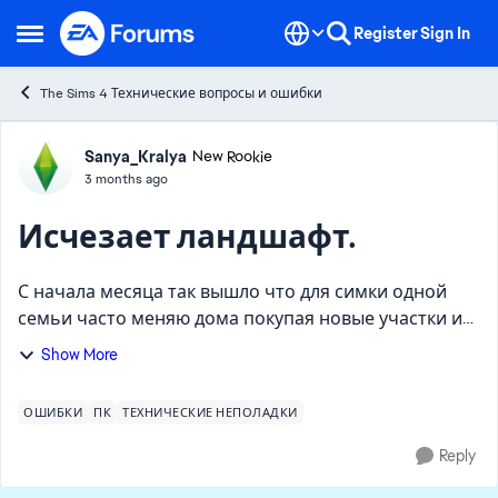
Skip to content
Register
Sign In
Open Side Menu
The Sims 4 Технические вопросы и ошибки
Forum Discussion
Sanya_Kralya
New Rookie
3 months ago
Исчезает ландшафт.
С начала месяца так вышло что для симки одной
семьи часто меняю дома покупая новые участки и
перестраивая их под себя. Всегда делаю ландшафт
Show More
для оживления постройки. Трачу на это уйма
времени, потому...
ОШИБКИ
ПК
ТЕХНИЧЕСКИЕ НЕПОЛАДКИ
Reply