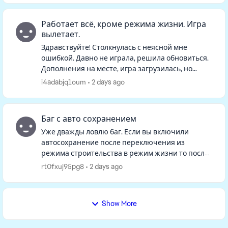
Работает всё, кроме режима жизни. Игра
вылетает.
Здравствуйте! Столкнулась с неясной мне
ошибкой. Давно не играла, решила обновиться.
Дополнения на месте, игра загрузилась, но
семьи на начальном экране не оказалось. При
i4adabjq1oum
2 days ago
нажатии "продолжить" игра гр...
Баг с авто сохранением
Уже дважды ловлю баг. Если вы включили
автосохранение после переключения из
режима строительства в режим жизни то после
того как вы в режиме строительства все
rt0fxuj95pg8
2 days ago
сделаете, возвращаетесь в режим жизни, в...
Show More