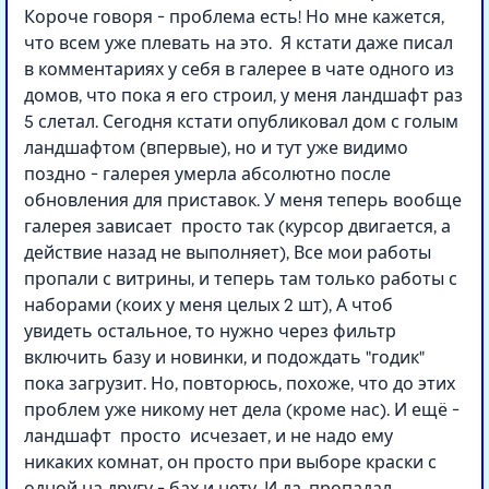
Короче говоря - проблема есть! Но мне кажется,
что всем уже плевать на это. Я кстати даже писал
в комментариях у себя в галерее в чате одного из
домов, что пока я его строил, у меня ландшафт раз
5 слетал. Сегодня кстати опубликовал дом с голым
ландшафтом (впервые), но и тут уже видимо
поздно - галерея умерла абсолютно после
обновления для приставок. У меня теперь вообще
галерея зависает просто так (курсор двигается, а
действие назад не выполняет), Все мои работы
пропали с витрины, и теперь там только работы с
наборами (коих у меня целых 2 шт), А чтоб
увидеть остальное, то нужно через фильтр
включить базу и новинки, и подождать "годик"
пока загрузит. Но, повторюсь, похоже, что до этих
проблем уже никому нет дела (кроме нас). И ещё -
ландшафт просто исчезает, и не надо ему
никаких комнат, он просто при выборе краски с
одной на другу - бах и нету. И да, пропадал