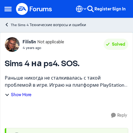
Skip to content
Register
Sign In
Open Side Menu
The Sims 4 Технические вопросы и ошибки
Forum Discussion
FilisSn
Not applicable
Solved
4 years ago
Sims 4 на ps4. SOS.
Раньше никогда не сталкивалась с такой
проблемой в игре. Играю на платформе PlayStation
4. Конечно производительность оставляет желать
Show More
лучшего, но это вопрос и к консолям уже старого
поколения, но де...
Reply