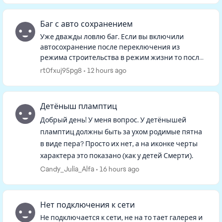
Баг с авто сохранением
Уже дважды ловлю баг. Если вы включили
автосохранение после переключения из
режима строительства в режим жизни то после
того как вы в режиме строительства все
rt0fxuj95pg8
12 hours ago
сделаете, возвращаетесь в режим жизни, в...
Детёныш пламптиц
Добрый день! У меня вопрос. У детёнышей
пламптиц должны быть за ухом родимые пятна
в виде пера? Просто их нет, а на иконке черты
характера это показано (как у детей Смерти).
Candy_Julia_Alfa
16 hours ago
Нет подключения к сети
Не подключается к сети, не на то тает галерея и