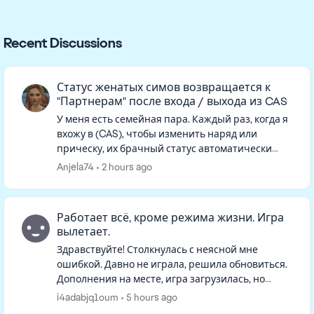
Recent Discussions
Статус женатых симов возвращается к
"Партнерам" после входа / выхода из CAS
У меня есть семейная пара. Каждый раз, когда я
вхожу в (CAS), чтобы изменить наряд или
прическу, их брачный статус автоматически
удаляется. Когда я возвращаюсь в режим
Anjela74
2 hours ago
реального времени, они больше н...
Работает всё, кроме режима жизни. Игра
вылетает.
Здравствуйте! Столкнулась с неясной мне
ошибкой. Давно не играла, решила обновиться.
Дополнения на месте, игра загрузилась, но
семьи на начальном экране не оказалось. При
i4adabjq1oum
5 hours ago
нажатии "продолжить" игра гр...