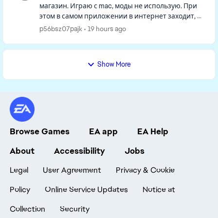
магазин. Играю с mac, моды не использую. При
этом в самом приложении в интернет заходит, а
в игре нет. Удалила файл с кэшем и
p56bsz07pajk
19 hours ago
восстановила игру, не пом...
Show More
Browse Games
EA app
EA Help
About
Accessibility
Jobs
Legal
User Agreement
Privacy & Cookie
Policy
Online Service Updates
Notice at
Collection
Security