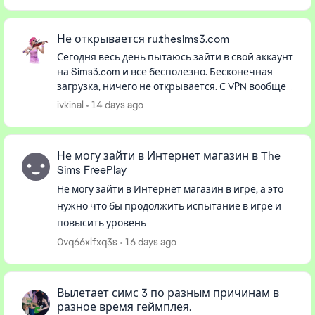
Не открывается ru.thesims3.com
Сегодня весь день пытаюсь зайти в свой аккаунт
на Sims3.com и все бесполезно. Бесконечная
загрузка, ничего не открывается. С VPN вообще
выбрасывает и пишет , что ошибка. Люди,
ivkinal
14 days ago
скажите, Россию совсе...
Не могу зайти в Интернет магазин в The
Sims FreePlay
Не могу зайти в Интернет магазин в игре, а это
нужно что бы продолжить испытание в игре и
повысить уровень
0vq66xlfxq3s
16 days ago
Вылетает симс 3 по разным причинам в
разное время геймплея.