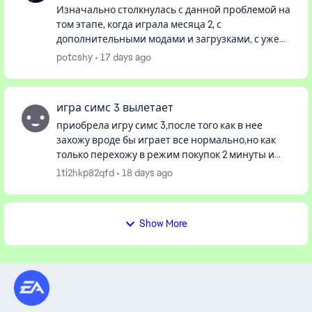
Изначально столкнулась с данной проблемой на
том этапе, когда играла месяца 2, с
дополнительными модами и загрузками, с уже
по сто раз сохранёнными городами - в
potcshy
17 days ago
определённый момент (до сих не понимаю...
игра симс 3 вылетает
приобрела игру симс 3,после того как в нее
захожу вроде бы играет все нормально,но как
только перехожу в режим покупок 2 минуты и
сразу вылетает даже не кспеваю сохранить игру
1ti2hkp82qfd
18 days ago
и так постоянно, уже вт...
Show More