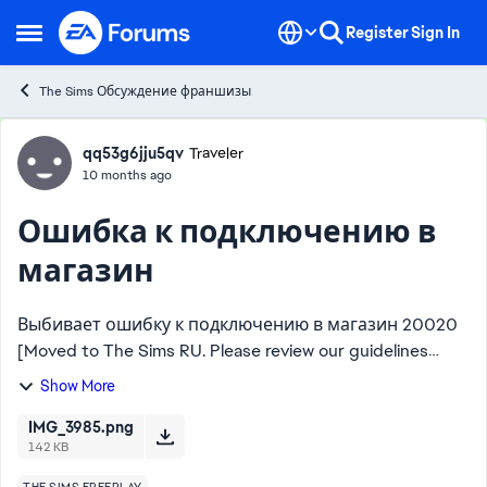
Skip to content
Register
Sign In
Open Side Menu
The Sims Обсуждение франшизы
Forum Discussion
qq53g6jju5qv
Traveler
10 months ago
Ошибка к подключению в
магазин
Выбивает ошибку к подключению в магазин 20020
[Moved to The Sims RU. Please review our guidelines
regarding language posts - CM]
Show More
IMG_3985.png
142 KB