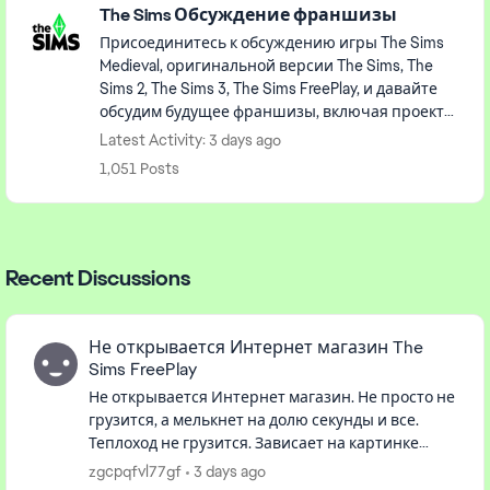
The Sims Обсуждение франшизы
Присоединитесь к обсуждению игры The Sims
Medieval, оригинальной версии The Sims, The
Sims 2, The Sims 3, The Sims FreePlay, и давайте
обсудим будущее франшизы, включая проект
Rene.
Latest Activity: 3 days ago
1,051 Posts
Recent Discussions
Не открывается Интернет магазин The
Sims FreePlay
Не открывается Интернет магазин. Не просто не
грузится, а мелькнет на долю секунды и все.
Теплоход не грузится. Зависает на картинке
загрузки и постоянно предлагает повторить
zgcpqfvl77gf
3 days ago
загрузку. А еще в киност...