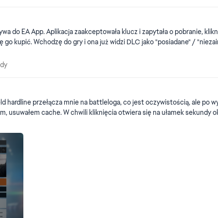
ę go kupić. Wchodzę do gry i ona już widzi DLC jako "posiadane" / "niez
błędy
ędy