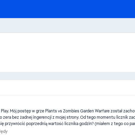
 ale od jakiegoś
bez żadnej ingerencji z mojej strony. Od tego momentu licznik zaczął naliczać cza
i błędy
łędy