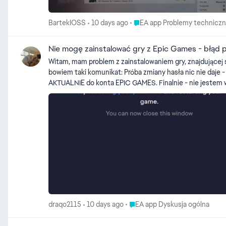
Place EA app Problemy technic
BartekIOSS
10 days ago
EA app Problemy techniczne
Nie mogę zainstalować gry z Epic Games - błąd 
Witam, mam problem z zainstalowaniem gry, znajdującej s
bowiem taki komunikat: Próba zmiany hasła nic nie daje - bowiem mamy wybór na jakiego maila zmieniamy to hasło, natomiast nie przekierowuje ta opcja do zmiany hasła w mailu PRZYPISANYM
AKTUALNIE do konta EPIC GAMES. Finalnie - nie jestem w stanie/nie potrafię znaleźć rozwiązania na rozłączenie połączenia między tymi dwoma platformami. Nie wiem nawet jakie konto jest
połączone obecnie z tym kontem EPIC GAMES, bo nie jestem w stanie s
Place EA app Dyskusja ogólna
draqo2115
10 days ago
EA app Dyskusja ogólna