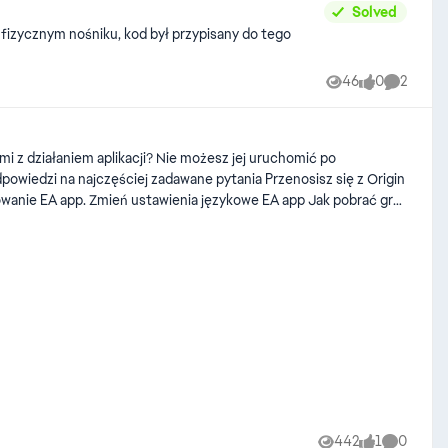
Solved
a fizycznym nośniku, kod był przypisany do tego
46
0
2
Views
likes
Comment
ami z działaniem aplikacji? Nie możesz jej uruchomić po
k włączyć uwierzytelnianie
442
1
0