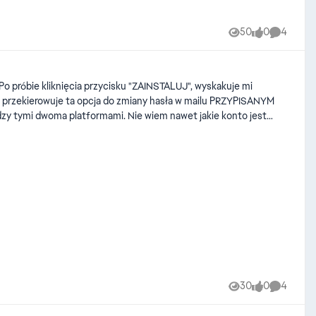
50
0
4
Views
likes
Comment
Po próbie kliknięcia przycisku "ZAINSTALUJ", wyskakuje mi
akiś "prosty złoty środek" na
ten rodzaj problemu? Chciałbym przypisać konto EA APP, z którego aktualnie korzystam, ale nie jestem w stanie nawet nic zrobić. Pozdrawiam
30
0
4
Views
likes
Comment