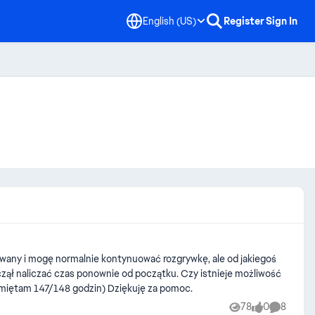
English (US)
Register
Sign In
s ponownie od początku. Czy istnieje możliwość
sprawdzenia, co spowodowało ten problem, oraz czy da się przywrócić poprzednią wartość licznika godzin? (miałem z tego co pamiętam 147/148 godzin) Dziękuję za pomoc.
78
0
8
Views
likes
Comment