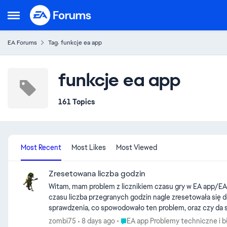
Skip to content
Open Side Menu
EA Forums
Tag: funkcje ea app
funkcje ea app
161 Topics
Most Recent
Most Likes
Most Viewed
Zresetowana liczba godzin
Witam, mam problem z licznikiem czasu gry w EA app/EA Play. Mój postęp w grze Plants vs Zombies Garden Warfare został zachowany i mogę normalnie kontynuować rozgrywkę,
czasu liczba przegranych godzin nagle zresetowała się do zera 
Place EA app Problemy techniczne 
zombi75
8 days ago
EA app Problemy techniczne i b