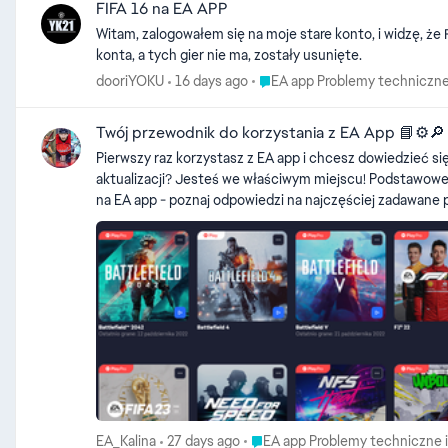
FIFA 16 na EA APP
Witam, zalogowałem się na moje stare konto, i widzę, że 
konta, a tych gier nie ma, zostały usunięte.
Place EA app Problemy technicz
dooriYOKU
16 days ago
EA app Problemy techniczne
Twój przewodnik do korzystania z EA App 📘⚙️🔎
Pierwszy raz korzystasz z EA app i chcesz dowiedzieć się
aktualizacji? Jesteś we właściwym miejscu! Podstawowe informacje Poznaj EA app. EA app na Mac i wyłączenie Origin - poznaj odpowiedzi na najczęściej zadawane pytania Przenosisz się z Origin
na EA app - poznaj odpowiedzi na najczęściej zadawane pytania Skąd pobrać EA app + wymagania aplikacji Instalowanie i aktualizowanie EA app. Zmień ustawienia językowe 
w EA app Problem z konkretną grą? Użyj funkcji NAPRAW Jeśli nie widzisz gry na swoim koncie? Gra została usunięta z Twojej biblioteki - informacja Jak zmienić język aplikacji/gry w EA app?
Problem z kodem lub aktywacją gry na EA app? Czyszczenie pamięci podręcznej EA app Generowanie zgłoszenia błędu w EA app Jak wstępnie pobrać grę w EA app? Graj w gry Ubisoft dzięki
platformie EA app Gdzie można kupić gry EA w formie cyfrowej i wirtualną walutę Inne: Jak założyć konto EA Jak zgłosić strony internetowe za oszustwo lub hakowanie? Jak skontaktować się z
doradcą EA Promocje EA app - czyli jakie oferty czekają na Was. Przewodnik dotyczący zasad bezpieczeństwa w sieci - level NOWICJUSZ Jak zgłosić błędy w tłumaczeniu? Jak Zarządzać
Powiązaniami z Kontem EA Jak korzystać z zawartości EA zgodnie z zasadami własności intelektualnej EA? Cross-play i cross-progression w grach EA Kroki techniczne Jak sprawdzić czy mój
komputer PC spełnia wymagania? Jak i dlaczego utworzyć NOWE konto administratora Windows? Jak sprawdzić błąd gry w Podglądzie zdarzeń (Windows) Jak sprawdzić użycie zasobów (CPU,
RAM, dysk) w Resource Monitor Jak sprawdzić i włączyć TPM 2.0 na PC Rozwiązywanie problemów z błędami VC++ i dll w EA app Czyszczenie pamięci podręcznej DNS/resetowanie połączenia
internetowego. Dodawanie wyjątków i aktualizacja programów antywirusowych. Jak wygenerować raport DxDiag Jak uruchomić grę jako administrator, która zainstalowana jest poprzez Steam?
Komunikat "zbyt dużo komputerów w ostatnim czasie uzyskało dostęp do gry" Konto EA Jak założyć konto EA - jak skonfigurować nowe k
prywatności EA i preferencje e-mail? - czyli zarządzaj swoimi ustaw
dwuskładnikowe na koncie EA i gdzie znaleźć kody zapasowe i co zrobić jeśli kody nie przychodz
Place EA app Problemy techniczn
EA_Kalina
27 days ago
EA app Problemy techniczne i