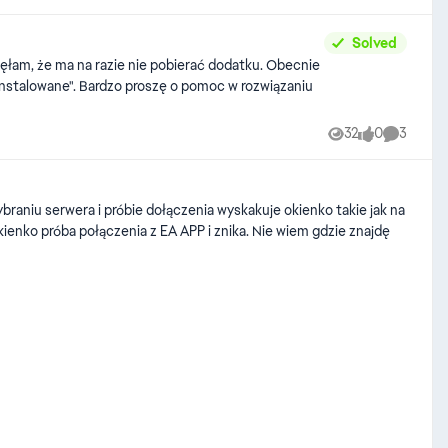
Solved
ainstalowane". Bardzo proszę o pomoc w rozwiązaniu
32
0
3
Views
likes
Comment