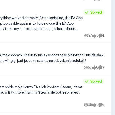
Views
like
Comment
Solved
aźniejszą w użytkowaniu, dzięki której moglibyście w pełni
rything worked normally. After updating, the EA App
ptop usable again is to force close the EA App
ej zadawane pytania Przenosisz
y froze my laptop several times, I also noticed
rigin? Tak, EA app
atest update. I use mods from CurseForge. I
27
0
1
Views
likes
Comment
 game. This issue did not exist before the latest
rakuje, skontaktuj się z nami, abyśmy mogli rozwiązać ten
oje dodatki i pakiety nie są widoczne w bibliotece i nie działają
piony dodatek wyskakuje informacja „kod już wykorzystany”. Próbowałam już naprawić grę, jest jeszcze szansa na odzyskanie kolekcji?
67
0
9
Views
likes
Comment
Solved
em sobie moje konto EA z ich kontem Steam, i teraz
ć w BFy, które mam na Steam, ale potrzebne jest
38
0
2
Views
likes
Comment
i występowały problemy z plikami (na przykład uszkodzonymi),