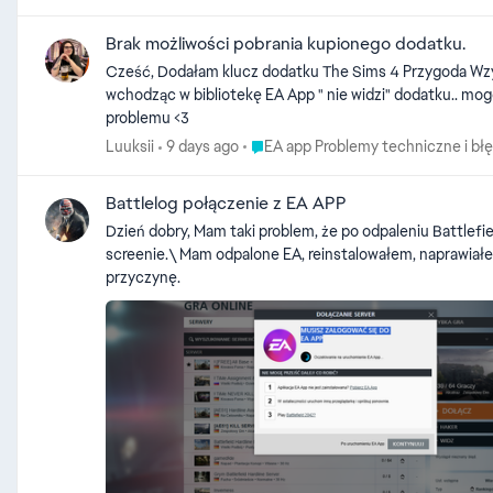
Brak możliwości pobrania kupionego dodatku.
Cześć, Dodałam klucz dodatku The Sims 4 Przygoda Wzywa do EA App. Aplikacja zaakceptowała klucz i zapytała o pobranie, kliknęłam, że ma na razie nie pobierać dodatku. Obecnie
wchodząc w bibliotekę EA App " nie widzi" dodatku.. mog
problemu <3
Place EA app Problemy techniczne i 
Luuksii
9 days ago
EA app Problemy techniczne i bł
Battlelog połączenie z EA APP
Dzień dobry, Mam taki problem, że po odpaleniu Battlefield hardline przełącza mnie na battleloga, co jest oczywistością, ale po wybraniu serwera i próbie dołączenia wyskakuje okienko takie jak na
screenie.\ Mam odpalone EA, reinstalowałem, naprawiałem, usuwałem cache. W chwili kliknięcia otwiera się na ułamek sekundy okienko próba połączenia z EA APP i znika. Nie wiem gdzie znajdę
przyczynę.