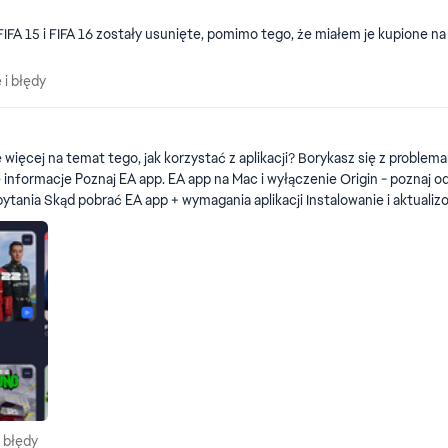
FIFA 15 i FIFA 16 zostały usunięte, pomimo tego, że miałem je kupione n
ne i błędy
 i błędy
 więcej na temat tego, jak korzystać z aplikacji? Borykasz się z problem
EA app Jak pobrać gry
onto EA i rozpocząć grę Jak zaktualizować ustawienia
ieniami prywatności i kontroluj informacje widoczne dla innych na twoim koncie EA. Ja
ą na Twój e-mail. Nie mogę się zalogować na swoje konto EA Jak sprawdzić, czy logujesz się na
e i błędy
 błędy