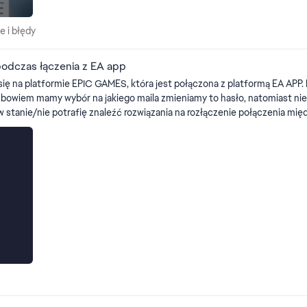
zne i błędy
 i błędy
podczas łączenia z EA app
ię na platformie EPIC GAMES, która jest połączona z platformą EA APP. 
prawdzić hasła EMAIL, które jest przypisane do tego danego konta EPIC GAMES. Czy jest j