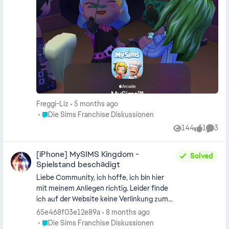
geteilt werden. Um das ganze zu treten, könnt Ihr auch
einen Probemonat testen. Erschaffe eine Stadt und
integriere weitere MySims. Baue Häuser, erfülle
Aufgaben. In MySims Kingdom, , könnt Ihr das Königreich
entdecken und erobern. Details zu den MySims auf ios
findet Ihr bei EA Steuerung MySims Apple Arcade
Hilfreiche Tipps zu MySims auf PC
Freggi-Liz
5 months ago
Place Die Sims Franchise Diskussionen
Die Sims Franchise Diskussionen
144
1
3
Views
like
Comme
[iPhone] MySIMS Kingdom -
Solved
Spielstand beschädigt
Liebe Community, ich hoffe, ich bin hier
mit meinem Anliegen richtig. Leider finde
ich auf der Website keine Verlinkung zum
Support von Mobile-Games. Ich möchte
65e468f03e12e89a
8 months ago
einen schwerwiegenden Bug für das Apple
Place Die Sims Franchise Diskussionen
Die Sims Franchise Diskussionen