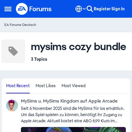
Skip to content
Register
Sign In
Open Side Menu
EA Forums Deutsch
mysims cozy bundle
3 Topics
Most Recent
Most Likes
Most Viewed
MySims u. MySims Kingdom auf Apple Arcade
Seit 6 November 2025 sind die MySims für ios erhältlich.
Um das Spiel spielen zu können, benötigt ihr Zugang zu
Apple Arcade. Aktuell kostet eine ABO 6,99 €uro im
Monat und kann mit 5 weiteren Familien Mitglieder