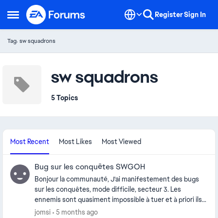
Skip to content
Register
Sign In
Open Side Menu
Tag: sw squadrons
sw squadrons
5 Topics
Most Recent
Most Likes
Most Viewed
Bug sur les conquêtes SWGOH
Bonjour la communauté, J'ai manifestement des bugs
sur les conquêtes, mode difficile, secteur 3. Les
ennemis sont quasiment impossible à tuer et à priori ils
n'ont rien d'exceptionnel comme Cad Bane, Zam Vesel,
jomsi
5 months ago