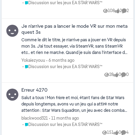
etc. Je mets un LG type empereur éternel sith, et
Place Discussion sur les jeux EA STAR WARS™
Discussion sur les jeux EA STAR WARS™
pourtant j'ai énormément de mal à les tuer. Autres
108
2
2
Views
likes
Comme
bizarreries constatées sur cette zone : GAS en ennemi
qui reste accroupi tant que je ne tue pas tous ses alliés
Je n'arrive pas a lancer le mode VR sur mon meta
Mon Mothma reste seule (!) après avoir tué tous ses
quest 3s
alliés, et elle réanime uniquement le soldat rebelle qui là
encore est difficile à tuer (j'ai utilisé le pouvoir de ruade
Comme le dit le titre, je n'arrive pas a jouer en VR depuis
de dark nihilus, le reste était totalement inefficace)
mon 3s. J'ai tout essayer, via SteamVR, sans SteamVR
Quelqu'un a-t-il constaté quelque chose de similaire ?
etc.. et rien ne marche. Quand je suis dans l'interface du
J'ai arrêté le jeu car j'en avais marre de faire des parties
PCVR ou celle de SteamVR et que je lance le jeux, il est
Yokaiezyouu
6 months ago
dans ces conditions.
en 2D et même en basculant en VR directement via le
Place Discussion sur les jeux EA STAR WARS™
Discussion sur les jeux EA STAR WARS™
jeux sa ne fonctionne pas... Pourtant, mon casque est
28
0
0
Views
likes
Comme
bien connecter en Link, je suis en directx11, mon appli
meta est en OpenXR mais rien y fait, je ne peut pas jouer
Erreur 4270
en VR
Salut a tous ! Mon frère et moi, étant fans de Star Wars
depuis longtemps, avons vu un jeu qui a attiré notre
attention : Star Wars Squadron, un jeu avec des combats
spéciaux avec nos appareils préférés de la saga. On a
blackwood321
11 months ago
donc tous les deux acheté le jeu, pensant qu'on allait
Place Discussion sur les jeux EA STAR WARS™
Discussion sur les jeux EA STAR WARS™
avoir aucun souci à s'amuser tous les DEUX ensemble
151
0
4