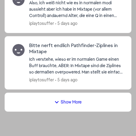
Also, ich weiß nicht wie es in normalen modi
aussieht aber ich habe in Mixtape (vor allem
Controll) andauernd Alter, die eine Q in einen
Felsen, eine Kiste oder sonst etwas (z.B. auf der
iplaytosuffer
5 days ago
Caustic-Cont...
Bitte nerft endlich Pathfinder-Ziplines in
Mixtape
Ich verstehe, wieso er im normalen Game einen
Buff brauchte, ABER: In Mixtape sind die Ziplines
so dermaßen overpowered. Man stellt sie einfach
quer über die komplette Map und in Controll z.B.
iplaytosuffer
5 days ago
bleib...
Show More