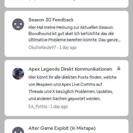
der neuen Season noch ei...
Season 30 Feedback
Hier Mal meine Meinung zur Aktuellen Season.
Bloodhound ist gut aber ich befürchte das die
Ultimative Probleme bereiten könnte. Das ganze
Team zu tarnen ist vielleicht zu viel des guten.
OkulteKeule97
1 day ago
Mal abwarte...
Apex Legends Direkt Kommunikationen
Hier könnt ihr alle direkten Posts finden, welche
von Respawn und Apex Live Comms auf
Threads und X bezüglich Problemen, Updates,
und anderen Sachen gepostet werden.
EA_Pythia
1 day ago
Alter Game Exploit (in Mixtape)