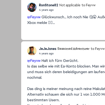
RonStone82
to Feyvw
Not applicable
4 years ago
@Feyvw
Glückwunsch... Ich noch Nie 🤔🤫 Auße
Xbox melde 👍🏼...
JeJeJones
to Feyvw
Seasoned Adventurer
4 years ago
@Feyvw
Halt ich fürn Gerücht.
Is das selbe wie mit Ea-Konto blocken. Man 
und muss sich deren beleidigungen am laufen
nochmal.
Das ding is meiner meinung nach reine Makulat
Alternativ schauen die sich nur 1 von 1.000 
bestimmten Usern.