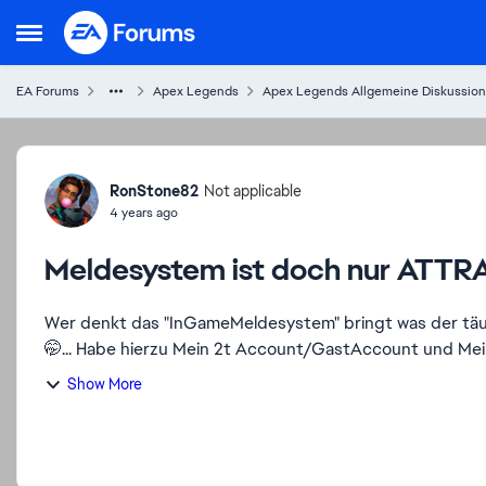
Skip to content
Open Side Menu
EA Forums
Apex Legends
Apex Legends Allgemeine Diskussio
Forum Discussion
RonStone82
Not applicable
4 years ago
Meldesystem ist doch nur ATTRA
Wer denkt das "InGameMeldesystem" bringt was der täuscht Sich... Habe es ausprobiert und
🤭... Habe hierzu Mein 2t Account/GastAccount und Mei
Show More