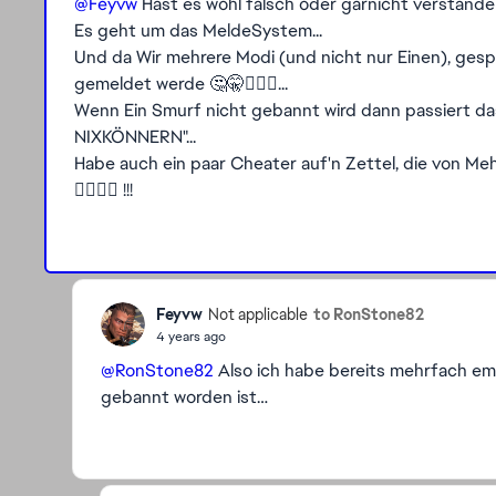
@Feyvw
Hast es wohl falsch oder garnicht verstanden
Es geht um das MeldeSystem...
Und da Wir mehrere Modi (und nicht nur Einen), gespi
gemeldet werde 🤔🤫🤦🏼‍♂...
Wenn Ein Smurf nicht gebannt wird dann passiert da
NIXKÖNNERN"...
Habe auch ein paar Cheater auf'n Zettel, die von M
👎🏻👎🏻 !!!
Feyvw
to RonStone82
Not applicable
4 years ago
@RonStone82
Also ich habe bereits mehrfach e
gebannt worden ist…