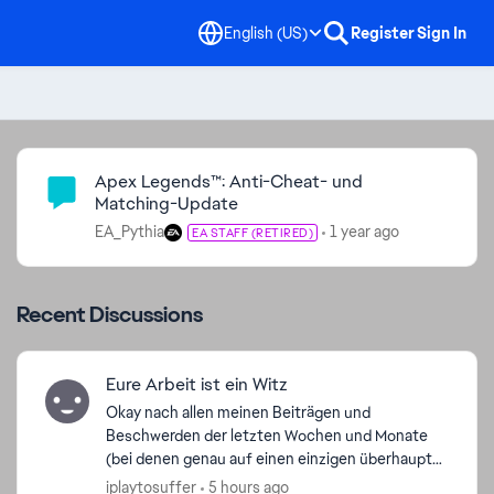
English (US)
Register
Sign In
Community Highlights
Apex Legends™: Anti-Cheat- und
Matching-Update
EA_Pythia
1 year ago
EA STAFF (RETIRED)
Recent Discussions
Eure Arbeit ist ein Witz
Okay nach allen meinen Beiträgen und
Beschwerden der letzten Wochen und Monate
(bei denen genau auf einen einzigen überhaupt
reagiert wurde), kann ich das ganze nun mit Start
iplaytosuffer
5 hours ago