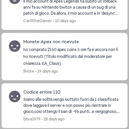
Il mio account di Apex Legends ha subito un rollback
anni fa su Nintendo Switch a causa di un bug di una
patch di gioco. Da allora, il mio account è in 'desync'
permanente. Attualmente gioco su Xbox ...
CarlXtheGamer
10 days ago
Monete Apex non ricevute
ho comprato 2150 apex coins 5 ore fa e ancora non li
ho ricevuti. [Titolo modificato dal moderatore per
chiarezza. EA_Claus]
llirbtw
19 days ago
Codice errore 110
Siamo alle solite,vengo buttato fuori da 1 classificata
dove laggava il server e non posso più rientrare in
gioco,così ottengo il ban di -96 punti...è vergognoso,x
forza i giocatori se ne vanno! Poi ...
lybra1979
28 days ago