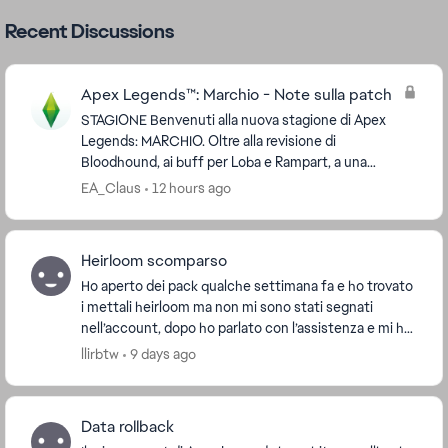
Recent Discussions
Apex Legends™: Marchio - Note sulla patch
STAGIONE Benvenuti alla nuova stagione di Apex
Legends: MARCHIO. Oltre alla revisione di
Bloodhound, ai buff per Loba e Rampart, a una
riorganizzazione dei sistemi delle armi energetiche
EA_Claus
12 hours ago
e...
Heirloom scomparso
Ho aperto dei pack qualche settimana fa e ho trovato
i mettali heirloom ma non mi sono stati segnati
nell’account, dopo ho parlato con l’assistenza e mi ha
detto che avrebbe fatto sapere il mio pro...
llirbtw
9 days ago
Data rollback