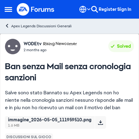
Skip to content
Register
Sign In
Open Side Menu
Apex Legends Discussioni Generali
Forum Discussion
WODEtv
Rising Newcomer
Solved
2 months ago
Ban senza Mail senza cronologia
sanzioni
Salve sono stato Bannato su Apex Legends non ho
niente nella cronologia sanzioni nessuno risponde alle mail
e in piu non ho ricevuto un mail con il motivo del ban
immagine_2026-05-05_111959510.png
1.6 MB
DISCUSSIONI SUL GIOCO