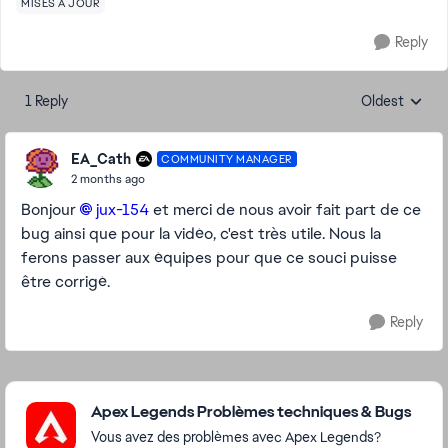
MISES À JOUR
Reply
1 Reply
Oldest
Replies sorte
EA_Cath
COMMUNITY MANAGER
2 months ago
Bonjour
jux-154​
et merci de nous avoir fait part de ce
bug ainsi que pour la vidéo, c'est très utile. Nous la
ferons passer aux équipes pour que ce souci puisse
être corrigé.
Reply
Featured Places
Apex Legends Problèmes techniques & Bugs
Vous avez des problèmes avec Apex Legends?