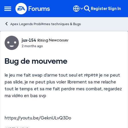
Skip to content
Register
Sign In
Open Side Menu
Apex Legends Problèmes techniques & Bugs
Forum Discussion
jux-154
Rising Newcomer
2 months ago
Bug de mouveme
le jeu me fait swap d'arme tout seul et répété je ne peut
pas slide, je ne peut plus voler librement sa me relache
tout le temps et sa me fait perdre mes combat, regardez
ma vidéo en bas svp
https://youtu.be/GeknULvQ3Do