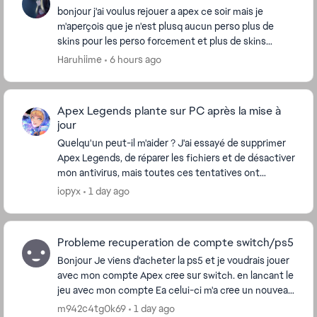
bonjour j'ai voulus rejouer a apex ce soir mais je
m'aperçois que je n'est plusq aucun perso plus de
skins pour les perso forcement et plus de skins
d'armes non plus alors que j'ai plus de 2500H sur ...
Haruhiime
6 hours ago
Apex Legends plante sur PC après la mise à
jour
Quelqu'un peut-il m'aider ? J'ai essayé de supprimer
Apex Legends, de réparer les fichiers et de désactiver
mon antivirus, mais toutes ces tentatives ont
échoué. Mon jeu plante juste après la cin...
iopyx
1 day ago
Probleme recuperation de compte switch/ps5
Bonjour Je viens d'acheter la ps5 et je voudrais jouer
avec mon compte Apex cree sur switch. en lancant le
jeu avec mon compte Ea celui-ci m'a cree un nouveau
compte Apex au lieu de recuperer l'...
m942c4tg0k69
1 day ago