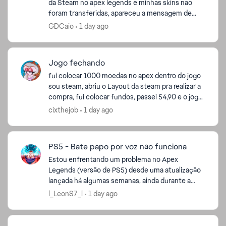
da Steam no apex legends e minhas skins nao
foram transferidas, apareceu a mensagem de
vinculacao mas nao mudou nada agora na minha
GDCaio
1 day ago
conta da steam. A...
Jogo fechando
fui colocar 1000 moedas no apex dentro do jogo
sou steam, abriu o Layout da steam pra realizar a
compra, fui colocar fundos, passei 54,90 e o jogo
fechou nao pagou as 1000 moedas e ficou na
cixthejob
1 day ago
minha c...
PS5 - Bate papo por voz não funciona
Estou enfrentando um problema no Apex
Legends (versão de PS5) desde uma atualização
lançada há algumas semanas, ainda durante a
temporada anterior. Ao abrir as configurações do
l_LeonS7_l
1 day ago
jogo, aparece a mensa...