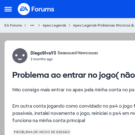
Skip to content
Open Side Menu
EA Forums
Apex Legends
Apex Legends Problemas técnicos &
Forum Discussion
DiegoSlva93
Seasoned Newcomer
2 months ago
Problema ao entrar no jogo( não
Não consigo mais entrar no apex pela minha conta no p
Em outra conta jogando como convidado no ps4 o jogo f
possíveis, instalei novamente o jogo, reiniciei o ps4 em
funciona na minha conta principal
PROBLEMA DE INÍCIO DE SESSÃO