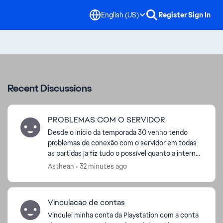
English (US)
Register
Sign In
Recent Discussions
PROBLEMAS COM O SERVIDOR
Desde o inicio da temporada 30 venho tendo
problemas de conexão com o servidor em todas
as partidas ja fiz tudo o possível quanto a internet
ja troquei dns nat aberta reiniciei modem e etc
Asthean
32 minutes ago
não consig...
Vinculacao de contas
Vinculei minha conta da Playstation com a conta