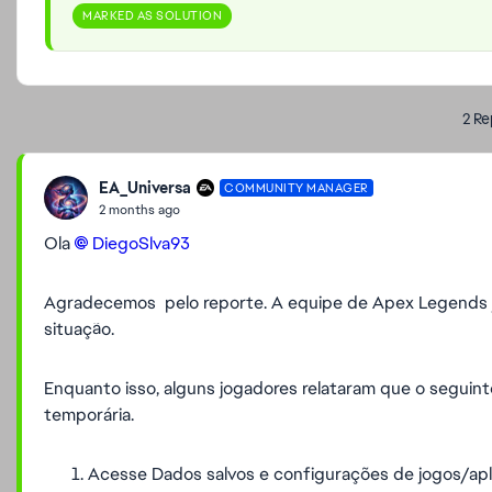
MARKED AS SOLUTION
2 Re
EA_Universa
COMMUNITY MANAGER
2 months ago
Ola
DiegoSlva93​
Agradecemos pelo reporte. A equipe de Apex Legends já
situação.
Enquanto isso, alguns jogadores relataram que o segui
temporária.
Acesse Dados salvos e configurações de jogos/apli