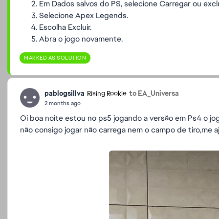
Em Dados salvos do PS, selecione Carregar ou exc
Selecione Apex Legends.
Escolha Excluir.
Abra o jogo novamente.
MARKED AS SOLUTION
pablogsillva
to EA_Universa
Rising Rookie
2 months ago
Oi boa noite estou no ps5 jogando a versão em Ps4 o jo
não consigo jogar não carrega nem o campo de tiro,me 