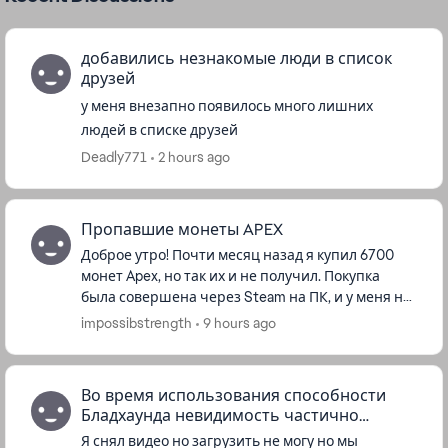
добавились незнакомые люди в список
друзей
у меня внезапно появилось много лишних
людей в списке друзей
Deadly771
2 hours ago
Пропавшие монеты APEX
Доброе утро! Почти месяц назад я купил 6700
монет Apex, но так их и не получил. Покупка
была совершена через Steam на ПК, и у меня на
руках есть все подтверждения транзакции. Всё
impossibstrength
9 hours ago
началось с того, что...
Во время использования способности
Бладхаунда невидимость частично
нарушается
Я снял видео но загрузить не могу но мы