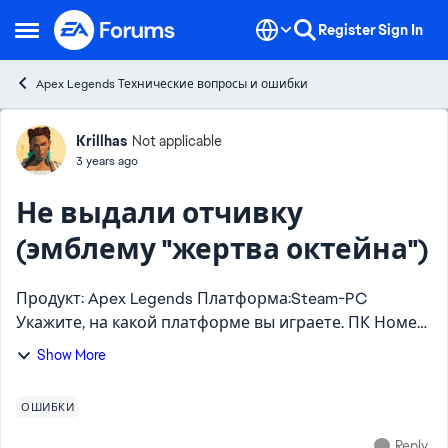
Skip to content
Register
Sign In
Open Side Menu
Apex Legends Технические вопросы и ошибки
Forum Discussion
Krillhas
Not applicable
3 years ago
Не выдали отчивку
(эмблему "жертва октейна")
Продукт: Apex Legends Платформа:Steam-PC
Укажите, на какой платформе вы играете. ПК Номер
модели видеокарты AMD или Nvidia Geforce1050ti
Show More
Укажите объем памяти в Гб 16 Какой у вас тег
игрока/PS...
ОШИБКИ
Reply