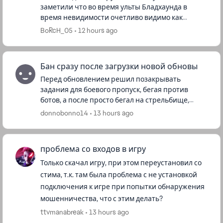
заметили что во время ульты Бладхаунда в
время невидимости очетливо видимо как
невидмая цель летит во время Супер Глайда
BoRcH_05
12 hours ago
(видно огонь от летящего ранца ) ...
Бан сразу после загрузки новой обновы
Перед обновлением решил позакрывать
задания для боевого пропуск, бегая против
ботов, а после просто бегал на стрельбище,
дожидаясь старта нового сезона. Против людей
donnobonno14
13 hours ago
я не играл. Да и играю я не прям ...
проблема со входов в игру
Только скачал игру, при этом переустановил со
стима, т.к. там была проблема с не установкой
подключения к игре при попытки обнаружения
мошенничества, что с этим делать?
ttvmanabreak
13 hours ago