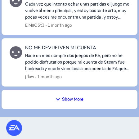
Cada vez que intento echar unas partidas el juego me
vuelve al menu principal , y estoy bastante arto, muy
pocas veces me encuentra una partida , y estoy
mucho rato intentando, estoy bastante arto , ...
ElMaC3t3
1 month ago
NO ME DEVUELVEN MI CUENTA
Hace un mes compré dos juegos de EA, pero no he
podido disfrutarlos porque mi cuenta de Steam fue
hackeada y quedó vinculada a una cuenta de EA que
no es mía. Hace 20 días metí una apelación para re...
jflaw
1 month ago
Show More