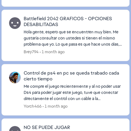
Gra...
Battlefield 2042 GRAFICOS - OPCIONES
DESABILITADAS
Hola gente, espero que se encuentren muy bien. Me
gustaría consultar con ustedes si tienen el mismo
problema que yo. Lo que pasa es que hace unos días,
muy pocos, volví a instalar el Battlefield 2042...
Brey794
1 month ago
Control de ps4 en pc se queda trabado cada
cierto tiempo
Me compre el juego recientemente y al no poder usar
Ds4 para poder jugar este juego, tuve que conectar
directamente el control con un cable a la
computadora. Hasta ahi todo bien, lo reconoce y todo
Yorch466
1 month ago
p...
NO SE PUEDE JUGAR