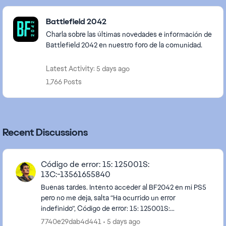
Featured Places
Battlefield 2042
Charla sobre las últimas novedades e información de
Battlefield 2042 en nuestro foro de la comunidad.
Latest Activity: 5 days ago
1,766 Posts
Recent Discussions
Código de error: 15: 125001S:
13C:-13561655840
Buenas tardes. Intento acceder al BF2042 en mi PS5
pero no me deja, salta “Ha ocurrido un error
indefinido”, Código de error: 15: 125001S:
13C:-13561655840 . Alguien sabe como solucionarlo?
7740e29dab4d441
5 days ago