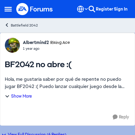
Skip to content
Register
Sign In
Open Side Menu
Battlefield 2042
Forum Discussion
Albertmind2
Rising Ace
1 year ago
BF2042 no abre :(
Hola, me gustaría saber por qué de repente no puedo
jugar BF2042 :( Puedo lanzar cualquier juego desde la
aplicación de EA, pero 2042 no. Cada vez que lo intento
Show More
recibo un mensaje que dice que el jue...
Reply
View Full Discussion (6 Replies)