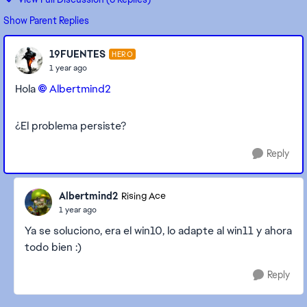
Show Parent Replies
19FUENTES
HERO
1 year ago
Hola
Albertmind2​
¿El problema persiste?
Reply
Albertmind2
Rising Ace
1 year ago
Ya se soluciono, era el win10, lo adapte al win11 y ahora
todo bien :)
Reply