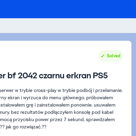
Solved
er bf 2042 czarnu erkran PS5
rwer w trybie cross-play w trybie podbój i przełamanie.
zarny ekran i wyrzuca do menu głównego. próbowałem
nstalowałem grę i zainstalowałem ponownie. usuwałem
hmury. bez rezultatów podłączyłem konsolę pod kabel
pomocą przycisku power przez 7 sekund. sprawdzałem
m?? jak go rozwiązać.??