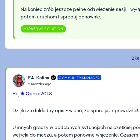
Na koniec zrób jeszcze pełne odświeżenie sesji - wyłą
potem uruchom i spróbuj ponownie.
MARKED AS SOLUTION
2 Re
EA_Kalina
COMMUNITY MANAGER
2 months ago
Hej
Quoka2018​
Dzięki za dokładny opis - widać, że sporo już sprawdziłeś
U innych graczy w podobnych sytuacjach najczęściej pom
wejścia do meczu, a potem ponowne włączenie. Czasem 