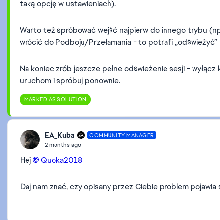
taką opcję w ustawieniach).
Warto też spróbować wejść najpierw do innego trybu (np.
wrócić do Podboju/Przełamania - to potrafi „odświeżyć”
Na koniec zrób jeszcze pełne odświeżenie sesji - wyłącz 
uruchom i spróbuj ponownie.
MARKED AS SOLUTION
EA_Kuba
COMMUNITY MANAGER
2 months ago
Hej
Quoka2018​
Daj nam znać, czy opisany przez Ciebie problem pojawia s