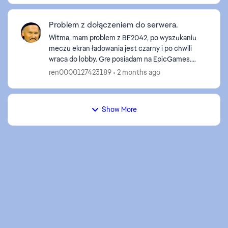
Problem z dołączeniem do serwera.
Witma, mam problem z BF2042, po wyszukaniu
meczu ekran ładowania jest czarny i po chwili
wraca do lobby. Gre posiadam na EpicGames.
Zrobiłem zgodnie z tym rozwiazanie tak jak jest
ren0000127423189
2 months ago
podane w tej dyskus...
ed by
Show More