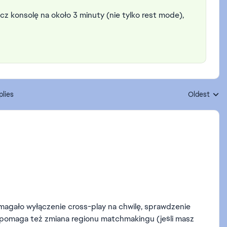
cz konsolę na około 3 minuty (nie tylko rest mode),
plies
Oldest
Replies sort
.
agało wyłączenie cross-play na chwilę, sprawdzenie
pomaga też zmiana regionu matchmakingu (jeśli masz