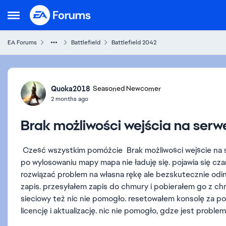
Skip to content
Open Side Menu
EA Forums
Battlefield
Battlefield 2042
Forum Discussion
Quoka2018
Seasoned Newcomer
2 months ago
Brak możliwości wejścia na serw
Cześć wszystkim pomóżcie Brak możliwości wejście na se
po wylosowaniu mapy mapa nie ładuję się. pojawia się c
rozwiązać problem na własna rękę ale bezskutecznie odi
zapis. przesyłałem zapis do chmury i pobierałem go z c
sieciowy też nic nie pomogło. resetowałem konsolę za 
licencję i aktualizację. nic nie pomogło, gdze jest proble