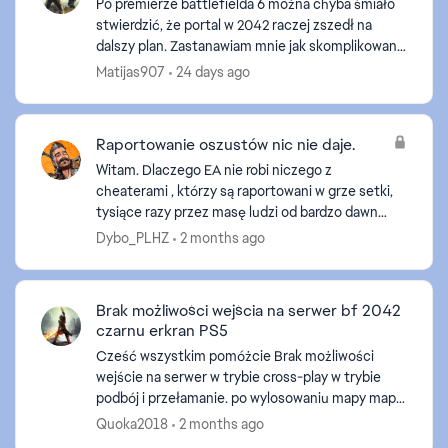
Po premierze battlefielda 6 można chyba śmiało
stwierdzić, że portal w 2042 raczej zszedł na
dalszy plan. Zastanawiam mnie jak skomplikowana
byłaby implementacja modyfikatorów rozgrywki z
Matijas907
24 days ago
przeglądark...
Raportowanie oszustów nic nie daje.
Witam. Dlaczego EA nie robi niczego z
cheaterami , którzy są raportowani w grze setki,
tysiące razy przez masę ludzi od bardzo dawna
- oni niszczą rozgrywki totalnie używając wall
Dybo_PLHZ
2 months ago
hacka - zawsze wied...
Brak możliwości wejścia na serwer bf 2042
czarnu erkran PS5
Cześć wszystkim pomóżcie Brak możliwości
wejście na serwer w trybie cross-play w trybie
podbój i przełamanie. po wylosowaniu mapy mapa
nie ładuję się. pojawia się czarny ekran i wyrzuca
Quoka2018
2 months ago
do menu głó...