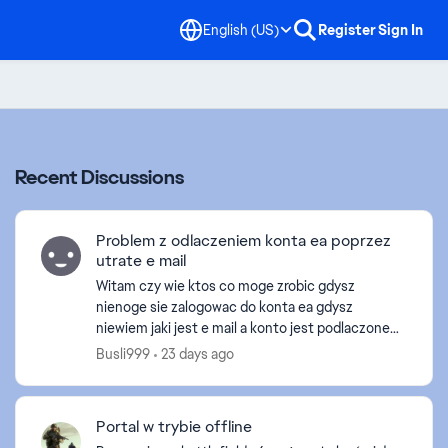
English (US)
Register
Sign In
Recent Discussions
Problem z odlaczeniem konta ea poprzez
utrate e mail
Witam czy wie ktos co moge zrobic gdysz
nienoge sie zalogowac do konta ea gdysz
niewiem jaki jest e mail a konto jest podlaczone
do steam przez co niemoge w nic zagrac bo cały
Busli999
23 days ago
czas woła o zalogowanie...
Portal w trybie offline