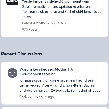
Werde Teil der Battlefield 6-Community, um
Spielinformationen und Updates zu erhalten,
Taktiken zu diskutieren und Battlefield-Momente zu
teilen.
Latest Activity: 16 hours ago
975 Posts
Recent Discussions
Warum kein Redsec Modus für
Gelegenheitsspieler
Ich muss sagen, ich spiele mit einem Freund sehr
gerne Redsec. Aber wir sind schon älteres Baujahr
und spielen nur zum Zeitvertreib. Somit sind wir auch
nicht besonders gut, wenn auch nicht schlecht....
Rosl777
15 hours ago