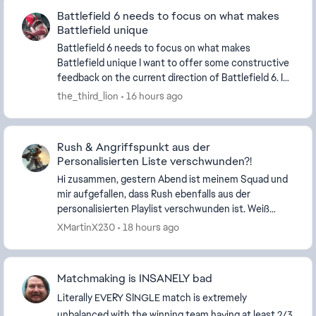
Battlefield 6 needs to focus on what makes
Battlefield unique
Battlefield 6 needs to focus on what makes
Battlefield unique I want to offer some constructive
feedback on the current direction of Battlefield 6. I
believe Battlefield 6 has a very strong foundat...
the_third_lion
16 hours ago
Rush & Angriffspunkt aus der
Personalisierten Liste verschwunden?!
Hi zusammen, gestern Abend ist meinem Squad und
mir aufgefallen, dass Rush ebenfalls aus der
personalisierten Playlist verschwunden ist. Weiß
jemand, warum der Modus entfernt wurde? Bei
XMartinX230
18 hours ago
Angriffspun...
Matchmaking is INSANELY bad
Literally EVERY SINGLE match is extremely
unbalanced with the winning team having at least 2/3