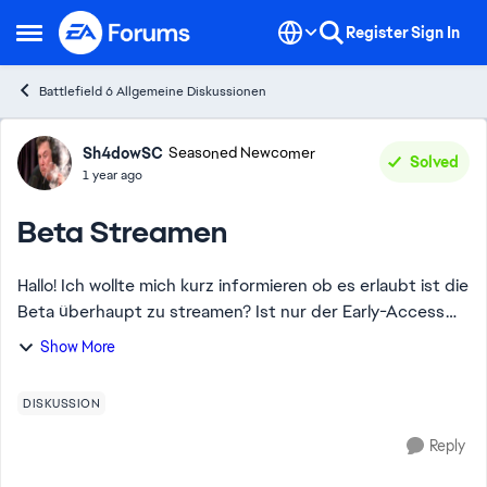
Skip to content
Register
Sign In
Open Side Menu
Battlefield 6 Allgemeine Diskussionen
Forum Discussion
Sh4dowSC
Seasoned Newcomer
Solved
1 year ago
Beta Streamen
Hallo! Ich wollte mich kurz informieren ob es erlaubt ist die
Beta überhaupt zu streamen? Ist nur der Early-Access
für die Beta nicht erlaubt zu streamen oder auch dann
Show More
am Wochenende nicht wenn jeder...
DISKUSSION
Reply