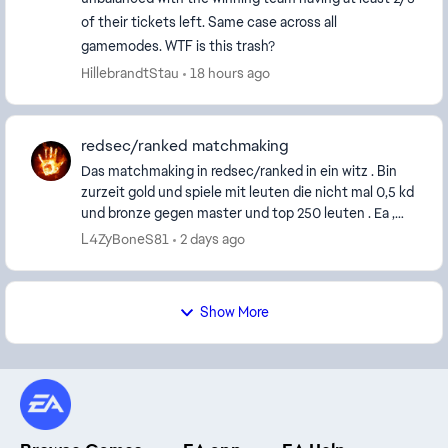
of their tickets left. Same case across all
gamemodes. WTF is this trash?
HillebrandtStau
18 hours ago
redsec/ranked matchmaking
Das matchmaking in redsec/ranked in ein witz . Bin
zurzeit gold und spiele mit leuten die nicht mal 0,5 kd
und bronze gegen master und top 250 leuten . Ea ,
was meint ihr , wie diese runden ausseh...
L4ZyBoneS81
2 days ago
Show More