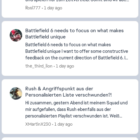
nicht besonders gut, wenn auch nicht schlecht....
Rosl777
1 day ago
Battlefield 6 needs to focus on what makes
Battlefield unique
Battlefield 6 needs to focus on what makes
Battlefield unique I want to offer some constructive
feedback on the current direction of Battlefield 6. I
believe Battlefield 6 has a very strong foundat...
the_third_lion
1 day ago
Rush & Angriffspunkt aus der
Personalisierten Liste verschwunden?!
Hi zusammen, gestern Abend ist meinem Squad und
mir aufgefallen, dass Rush ebenfalls aus der
personalisierten Playlist verschwunden ist. Weiß
jemand, warum der Modus entfernt wurde? Bei
XMartinX230
1 day ago
Angriffspun...