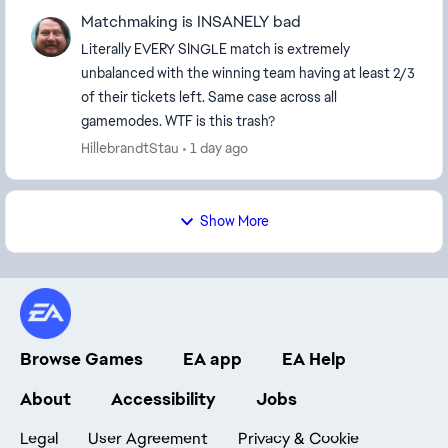
Matchmaking is INSANELY bad
Literally EVERY SINGLE match is extremely
unbalanced with the winning team having at least 2/3
of their tickets left. Same case across all
gamemodes. WTF is this trash?
HillebrandtStau
1 day ago
Show More
Browse Games
EA app
EA Help
About
Accessibility
Jobs
Legal
User Agreement
Privacy & Cookie