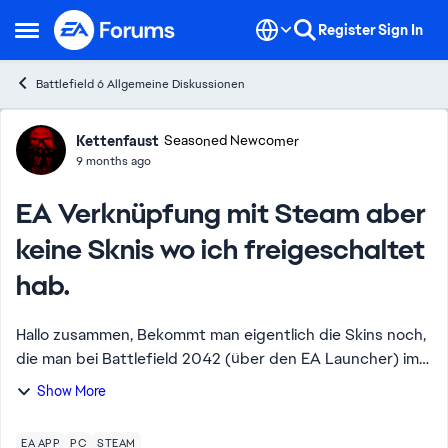
Skip to content
Register
Sign In
Open Side Menu
Battlefield 6 Allgemeine Diskussionen
Forum Discussion
Kettenfaust
Seasoned Newcomer
9 months ago
EA Verknüpfung mit Steam aber
keine Sknis wo ich freigeschaltet
hab.
Hallo zusammen, Bekommt man eigentlich die Skins noch,
die man bei Battlefield 2042 (über den EA Launcher) im
Battle Pass freigeschaltet hat? Ich habe das Spiel mit
Show More
Steam gekauft und verknüpft, be...
EA APP
PC
STEAM