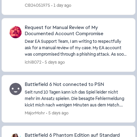
Grafik erinnert mich irgendwie an die Anfänge...
CB24051975
1 day ago
Request for Manual Review of My
Documented Account Compromise
Dear EA Support Team, I am writing to respectfully
ask for a manual review of my case. My EA account
was compromised through a phishing attack. As soon
as I discovered the unauthorized access, I im...
ichi8072
5 days ago
Battlefield 6 Not connected to PSN
Seit rund 10 Tagen kann ich das Spiel leider nicht
mehr im Ansatz spielen. Die besagte Fehlermeldung
kickt mich nach wenigen Minuten aus dem Match.
Folgende Lösungsversuche wurden unternommen:
MajorMohr
5 days ago
Route...
Battlefield 6 Phantom Edition auf Standard