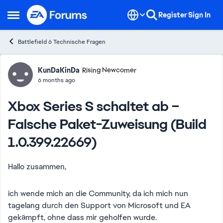
Skip to content
Register
Sign In
Open Side Menu
Battlefield 6 Technische Fragen
Forum Discussion
KunDaKinDa
Rising Newcomer
6 months ago
Xbox Series S schaltet ab –
Falsche Paket-Zuweisung (Build
1.0.399.22669)
Hallo zusammen,
ich wende mich an die Community, da ich mich nun
tagelang durch den Support von Microsoft und EA
gekämpft, ohne dass mir geholfen wurde.