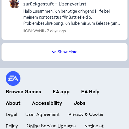
zurückgestuft – Lizenzverlust
Hallo zusammen, ich benötige dringend Hilfe bei
meinem Kontostatus für Battlefield 6.
Problembeschreibung: Ich habe mir zum Release (am
26.09.2025) die Phantom Edition über die EA App
IIOBI-WANII
7 days ago
gekauft...
Show More
Browse Games
EA app
EA Help
About
Accessibility
Jobs
Legal
User Agreement
Privacy & Cookie
Policy
Online Service Updates
Notice at