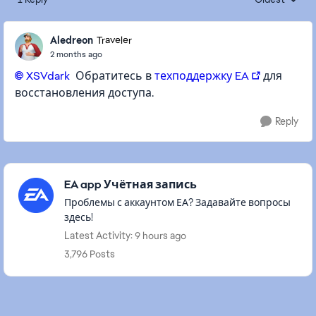
Replies sorte
Aledreon
Traveler
2 months ago
XSVdark​
Обратитесь в
техподдержку EA
для
восстановления доступа.
Reply
Featured Places
EA app Учётная запись
Проблемы с аккаунтом ЕА? Задавайте вопросы
здесь!
Latest Activity: 9 hours ago
3,796 Posts