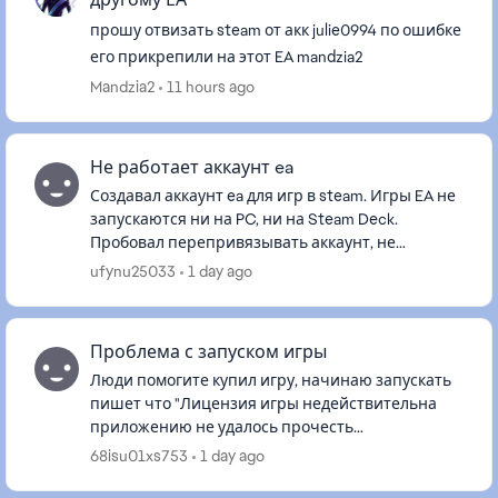
прошу отвизать steam от акк julie0994 по ошибке
его прикрепили на этот EA mandzia2
Mandzia2
11 hours ago
Не работает аккаунт ea
Создавал аккаунт ea для игр в steam. Игры EA не
запускаются ни на PC, ни на Steam Deck.
Пробовал перепривязывать аккаунт, не
помогло. Хотел отвязать аккаунт и привязать
ufynu25033
1 day ago
другой, но EA выдал ошибку, чт...
Проблема с запуском игры
Люди помогите купил игру, начинаю запускать
пишет что "Лицензия игры недействительна
приложению не удалось прочесть
лицензионный файл игры, поэтому мы
68isu01xs753
1 day ago
рекомендуем перезапустить игру в онлайн-
режиме....