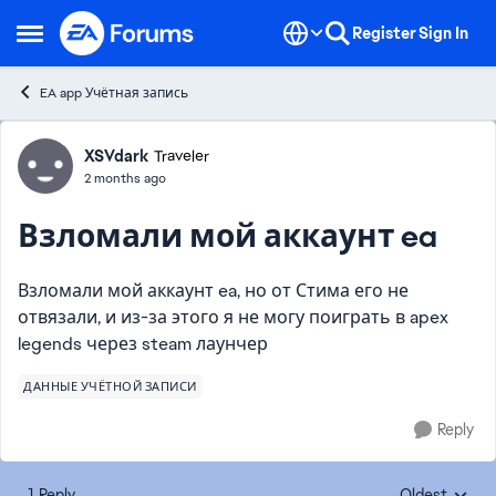
Skip to content
Register
Sign In
Open Side Menu
EA app Учётная запись
Forum Discussion
XSVdark
Traveler
2 months ago
Взломали мой аккаунт ea
Взломали мой аккаунт ea, но от Стима его не
отвязали, и из-за этого я не могу поиграть в apex
legends через steam лаунчер
ДАННЫЕ УЧЁТНОЙ ЗАПИСИ
Reply
1 Reply
Oldest