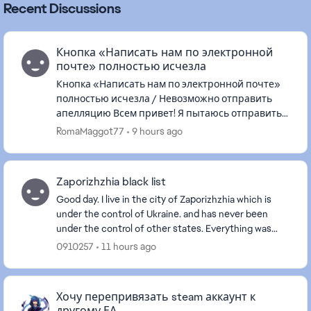
Recent Discussions
Кнопка «Написать нам по электронной
почте» полностью исчезла
Кнопка «Написать нам по электронной почте»
полностью исчезла / Невозможно отправить
апелляцию Всем привет! Я пытаюсь отправить
апелляцию по поводу ограничения доступа к
RomaMaggot77
9 hours ago
моей учетной записи, но ве...
Zaporizhzhia black list
Good day. I live in the city of Zaporizhzhia which is
under the control of Ukraine. and has never been
under the control of other states. Everything was
fine before. But now my city of Zaporizhzhia i...
0910257
11 hours ago
Хочу перепривязать steam аккаунт к
другому ЕА