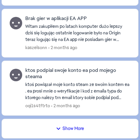
Brak gier w aplikacji EA APP
Witam zakupiłem po latach komputer dużo lepszy
dziś się logując ostatnie logowanie było na Origin
teraz logując się na EA app nie posiadam gier w
bibliotece oraz w historii.Było tam Battlefield 1 ora...
kaszelsonn
2 months ago
ktos podpial swoje konto ea pod mojego
steama
ktoś powiązał moje konto steam ze swoim kontem ea
. ea prosi mnie o weryfikacje i kod z emaila typa do
ktorego nalezy trn email ktory sobie podpial pod
mojego steama . wyslalam wszystkie potwierdzeni...
oqi1s4tftrto
2 months ago
Show More