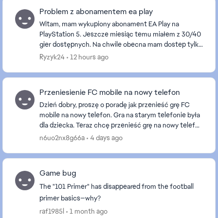
Problem z abonamentem ea play
Witam, mam wykupiony abonament EA Play na
PlayStation 5. Jeszcze miesiąc temu miałem z 30/40
gier dostępnych. Na chwile obecna mam dostep tylko
do 10 gier. Czy ktoś wie dlaczego tak jest? Czemu ...
Ryzyk24
12 hours ago
Przeniesienie FC mobile na nowy telefon
Dzień dobry, proszę o poradę jak przenieść grę FC
mobile na nowy telefon. Gra na starym telefonie była
dla dziecka. Teraz chcę przenieść grę na nowy telefon
dziecka. W FC mobile na starym telefonie...
n6uo2nx8g66a
4 days ago
Game bug
The "101 Primer" has disappeared from the football
primer basics—why?
raf1985l
1 month ago