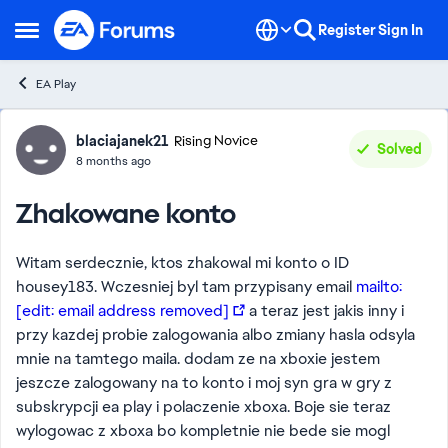
Skip to content
Register
Sign In
Open Side Menu
EA Play
Forum Discussion
blaciajanek21
Rising Novice
Solved
8 months ago
Zhakowane konto
Witam serdecznie, ktos zhakowal mi konto o ID
housey183. Wczesniej byl tam przypisany email
mailto:
[edit: email address removed]
a teraz jest jakis inny i
przy kazdej probie zalogowania albo zmiany hasla odsyla
mnie na tamtego maila. dodam ze na xboxie jestem
jeszcze zalogowany na to konto i moj syn gra w gry z
subskrypcji ea play i polaczenie xboxa. Boje sie teraz
wylogowac z xboxa bo kompletnie nie bede sie mogl