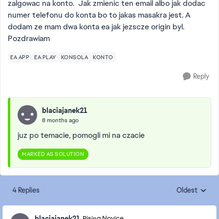
zalgowac na konto. Jak zmienic ten email albo jak dodac
numer telefonu do konta bo to jakas masakra jest. A
dodam ze mam dwa konta ea jak jezscze origin byl.
Pozdrawiam
EA APP
EA PLAY
KONSOLA
KONTO
Reply
blaciajanek21
8 months ago
juz po temacie, pomogli mi na czacie
MARKED AS SOLUTION
4 Replies
Oldest
Replies sorte
blaciajanek21
Rising Novice