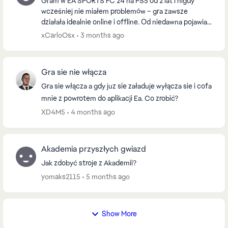
Gram w EA SPORTS FC 24 na PS5 od 2 lat i nigdy
wcześniej nie miałem problemów – gra zawsze
działała idealnie online i offline. Od niedawna pojawia
się poważny problem tylko w trybie online: Gra...
xCarloOsx
3 months ago
Gra sie nie włącza
Gra sie włącza a gdy juz sie załaduje wyłącza sie i cofa
mnie z powrotem do aplikacji Ea. Co zrobić?
XD4M5
4 months ago
Akademia przyszłych gwiazd
Jak zdobyć stroje z Akademii?
yomaks2115
5 months ago
Show More