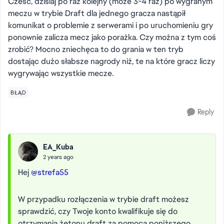
Cześć, dzisiaj po raz kolejny (może 3-4 raz) po wygranym
meczu w trybie Draft dla jednego gracza nastąpił
komunikat o problemie z serwerami i po uruchomieniu gry
ponownie zalicza mecz jako porażka. Czy można z tym coś
zrobić? Mocno zniechęca to do grania w ten tryb
dostając dużo słabsze nagrody niż, te na które gracz liczy
wygrywając wszystkie mecze.
BŁĄD
Reply
EA_Kuba
2 years ago
Hej
@strefa55
W przypadku rozłączenia w trybie draft możesz
sprawdzić, czy Twoje konto kwalifikuje się do
otrzymania żetonu draft za pomocą poniższego