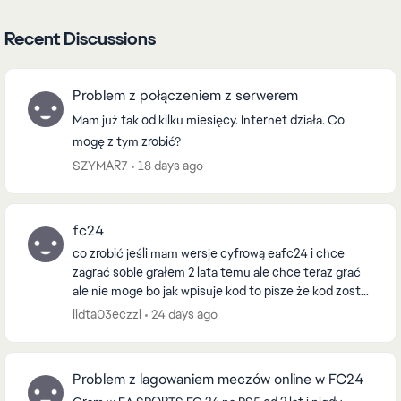
Recent Discussions
Problem z połączeniem z serwerem
Mam już tak od kilku miesięcy. Internet działa. Co
mogę z tym zrobić?
SZYMAR7
18 days ago
fc24
co zrobić jeśli mam wersje cyfrową eafc24 i chce
zagrać sobie grałem 2 lata temu ale chce teraz grać
ale nie moge bo jak wpisuje kod to pisze że kod został
już zrealizowany i nie moge dojśćdo tego na...
iidta03eczzi
24 days ago
Problem z lagowaniem meczów online w FC24