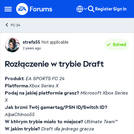
Skip to content
Register
Sign In
Open Side Menu
FC 24
Forum Discussion
strefa55
Not applicable
Solved
2 years ago
Rozłączenie w trybie Draft
Produkt
:
EA SPORTS FC 24
Platforma
:
Xbox Series X
Podaj na jakiej platformie grasz?
Microsoft Xbox Series
X
Jak brzmi Twój gamertag/PSN ID/Switch ID?
AlpaChinoo55
W którym trybie miało to miejsce?
Ultimate Team™
W jakim trybie?
Draft dla jednego gracza